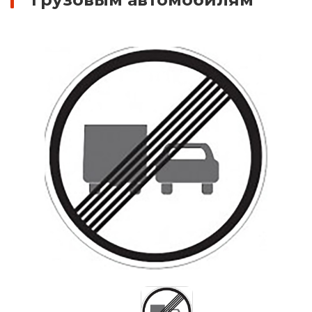
Знаки вертикальной разметки
Светодиодные дорожные знаки
Дорожные знаки с внутренней подсветкой
Заградительные светодиодные знаки
Передвижные заградительные знаки
Опоры дорожных знаков (Стойки)
Крепления для дорожных знаков (Хомуты)
Переносные опоры
Светодиодные знаки на солнечной
батарее