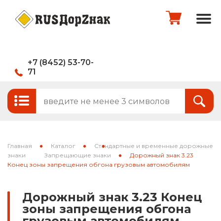
+7 (8452) 53-70-
71
Стандартные и временные дорожные
Итого:
0
руб.
знаки
Знаки на щитах
Оформить заказ
Знаки на флуоресцентном фоне
Главная
Каталог
Стандартные и временные дорожные
Каркасные знаки
знаки
Запрещающие знаки
Дорожный знак 3.23
Конец зоны запрещения обгона грузовым автомобилям
Знаки индивидуального проектирования
Дорожный знак 3.23 Конец
Паспорта объектов (щиты для
зоны запрещения обгона
национальных проектов)
грузовым автомобилям