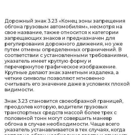
Металлические колесоотбойники
Сферические дорожные зеркала
Дорожный знак 3.23 «Конец зоны запрещения
обгона грузовым автомобилям», несмотря на
Светофоры
свое название, также относится к категории
запрещающих знаков и предназначен для
регулирования дорожного движения, но уже
Светодиодные светофоры T7
путем отмены определенных ограничений. В
соответствии с установленными требованиями,
Мобильные сигнальные строительные
указатель имеет круглую форму и
ограждения
перечеркнутое графическое изображение.
Крупные делают знак заметным издалека, а
Материалы для дорожной разметки
четкие символы позволяют мгновенно
считывать его значение даже в условиях плохой
видимости.
Знаки безопасности
Знак 3.23 становится своеобразной границей,
преодолев которую, водители грузовых
Знаки магистральных газопроводов
транспортных средств массой более трех с
половиной тонн могут совершить маневр
Дорожное оборудование
обгона в случае необходимости. Чаще всего
указатель устанавливается в тех случаях, когда