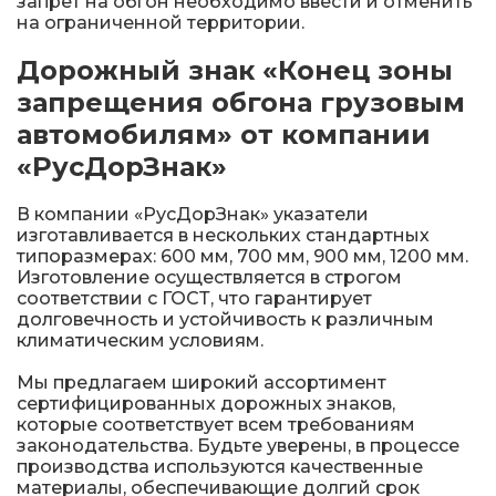
запрет на обгон необходимо ввести и отменить
Железнодорожные путевые знаки
на ограниченной территории.
Дорожный знак «Конец зоны
Прочее
запрещения обгона грузовым
автомобилям» от компании
«РусДорЗнак»
В компании «РусДорЗнак» указатели
изготавливается в нескольких стандартных
типоразмерах: 600 мм, 700 мм, 900 мм, 1200 мм.
Изготовление осуществляется в строгом
соответствии с ГОСТ, что гарантирует
долговечность и устойчивость к различным
климатическим условиям.
Мы предлагаем широкий ассортимент
сертифицированных дорожных знаков,
которые соответствует всем требованиям
законодательства. Будьте уверены, в процессе
производства используются качественные
материалы, обеспечивающие долгий срок