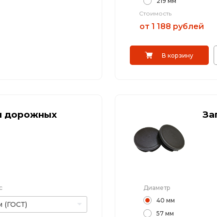
219 мм
Стоимость
от 1 188 рублей
В корзину
я дорожных
За
с
Диаметр
40 мм
 (ГОСТ)
57 мм