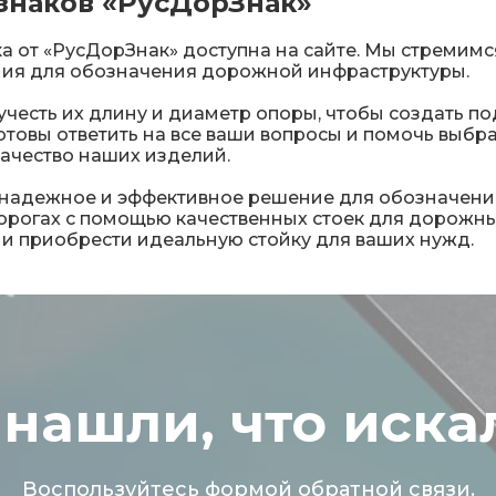
знаков «РусДорЗнак»
 от «РусДорЗнак» доступна на сайте. Мы стремимс
ия для обозначения дорожной инфраструктуры.
честь их длину и диаметр опоры, чтобы создать п
отовы ответить на все ваши вопросы и помочь выб
ачество наших изделий.
о надежное и эффективное решение для обозначени
дорогах с помощью качественных стоек для дорожны
 и приобрести идеальную стойку для ваших нужд.
 нашли, что иска
Воспользуйтесь формой обратной связи.