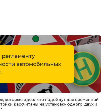
 светодиодные знаки
 знаков (Стойки)
оры
 регламенту
емы световой индикации
сности автомобильных
лбики
.
лительные пластины. Ограждение солдатик.
оры
в, которые идеально подойдут для временной
ойки рассчитаны на установку одного, двух и
и.