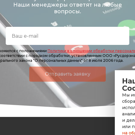
Наши менеджеры ответят на любые
вопросы.
накомился с положениями
Политики в отношении обработки персонал
 соответствии с порядком обработки, установленным ООО «Русдорзн
рального закона "О персональных данных" от 8 июля 2006 года.
Отправить заявку
На
Co
Мы ис
сбора
испол
анали
и дел
или п
на об