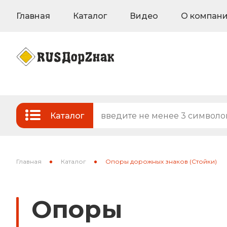
Главная
Каталог
Видео
О компан
Каталог
Стандартные и временные дорожные з
Знаки на флуоресцентном фоне
Главная
Каталог
Опоры дорожных знаков (Стойки)
Знаки индивидуального проектирован
Опоры
Знаки вертикальной разметки