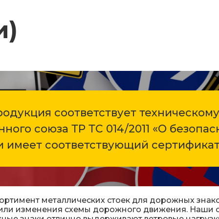
и)
кой
Заградительные
Опоры дорожных
ты)
Переносные оп
одукция соответствует техническому
арее
Дорожные сист
ного союза ТР ТС 014/2011 «О безопа
ы
Сигнальные сто
и имеет соответствующий сертификат
ты)
Дорожные разде
Выбрать
Вехи, делиниат
ортимент металлических стоек для дорожных знако
Саратов
 или изменения схемы дорожного движения. Наши ст
ные знаки отлично выдерживают ветровые нагрузк