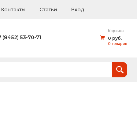
Контакты
Статьи
Вход
Корзина
7 (8452) 53-70-71
0 руб.
0 товаров
Итого:
0
руб.
и
тов (щиты для национальных проектов)
дорожные знаки