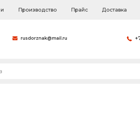
ии
Производство
Прайс
Доставка
rusdorznak@mail.ru
+
Оформить заказ
наки
Знаки на щитах
Каркасные знак
ия
Паспорта объек
Светодиодные 