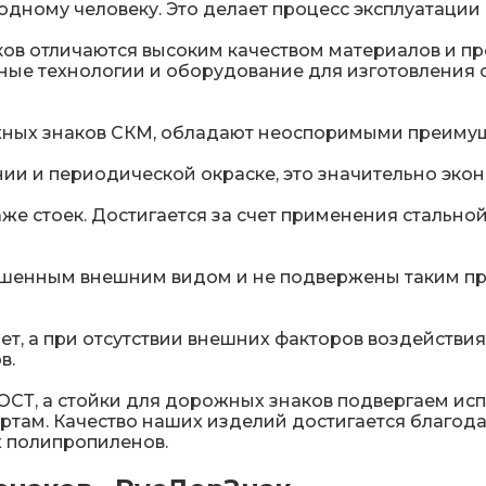
х одному человеку. Это делает процесс эксплуатаци
в отличаются высоким качеством материалов и пр
ые технологии и оборудование для изготовления с
жных знаков СКМ, обладают неоспоримыми преиму
ии и периодической окраске, это значительно экон
е стоек. Достигается за счет применения стально
чшенным внешним видом и не подвержены таким пр
лет, а при отсутствии внешних факторов воздейств
в.
ОСТ, а стойки для дорожных знаков подвергаем ис
артам. Качество наших изделий достигается благо
х полипропиленов.