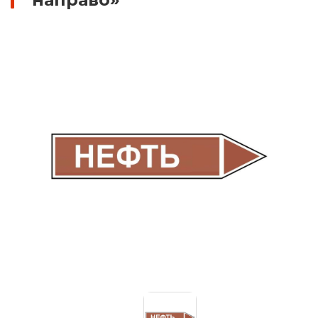
Знаки вертикальной разметки
Светодиодные дорожные знаки
Дорожные знаки с внутренней подсветкой
Заградительные светодиодные знаки
Передвижные заградительные знаки
Опоры дорожных знаков (Стойки)
Выбрать
Крепления для дорожных знаков (Хомуты)
Переносные опоры
Саратов
Светодиодные знаки на солнечной
батарее