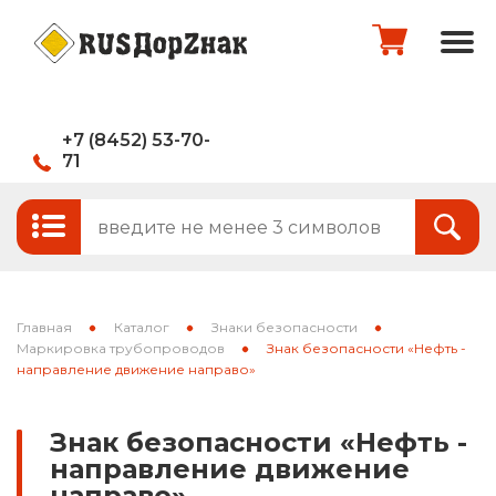
+7 (8452) 53-70-
71
Стандартные и временные дорожные
Итого:
0
руб.
знаки
Знаки на щитах
Оформить заказ
Знаки на флуоресцентном фоне
Главная
Каталог
Знаки безопасности
Каркасные знаки
Маркировка трубопроводов
Знак безопасности «Нефть -
направление движение направо»
Знаки индивидуального проектирования
Знак безопасности «Нефть -
Паспорта объектов (щиты для
направление движение
национальных проектов)
направо»