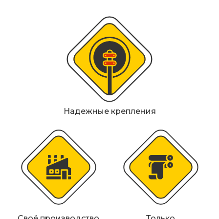
Металлические колесоотбойники
Сферические дорожные зеркала
Светофоры
Светодиодные светофоры T7
Мобильные сигнальные строительные
ограждения
Надежные крепления
Материалы для дорожной разметки
Знаки безопасности
Знаки магистральных газопроводов
Дорожное оборудование
Своё производство
Только