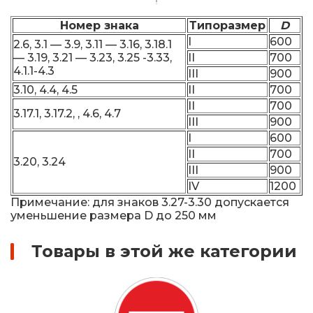
Номер знака
Типоразмер
D
I
600
2.6, 3.1 — 3.9, 3.11 — 3.16, 3.18.1
— 3.19, 3.21 — 3.23, 3.25 -3.33,
II
700
4.1.1-4.3
III
900
3.10, 4.4, 4.5
II
700
II
700
3.17.1, 3.17.2, , 4.6, 4.7
III
900
I
600
II
700
3.20, 3.24
III
900
IV
1200
Примечание: для знаков 3.27-3.30 допускается
уменьшение размера D до 250 мм
Товары в этой же категории