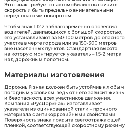
Железнодорожные путевые знаки
Этот знак требует от автомобилистов снизить
скорость и быть предельно внимательными
перед опасным поворотом.
Прочее
Чтобы знак 1.12.2 заблаговременно оповестил
водителей, двигающихся с большой скоростью,
его устанавливают за 50-100 метров до опасного
участка в черте города или за 150-300 метров
вне населенных пунктов. Стандартная высота,
на которую монтируется указатель – 1,5-2 метра
над дорожным полотном.
Материалы изготовления
Дорожный знак должен быть устойчив к любым
погодным условиям, ведь от него зависит жизнь
и безопасность всех участников движения.
Компания «РусДорЗнак» изготавливает
указатели из оцинкованной стали – прочного
материала с антикоррозийными свойствами.
Поверхность знака покрыта светоотражающей
пленкой, соответствующей скоростному режиму