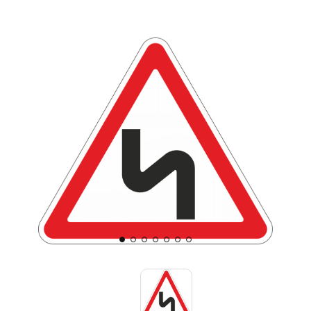
Знаки вертикальной разметки
Светодиодные дорожные знаки
Дорожные знаки с внутренней подсветкой
Заградительные светодиодные знаки
Передвижные заградительные знаки
Опоры дорожных знаков (Стойки)
Крепления для дорожных знаков (Хомуты)
Переносные опоры
Светодиодные знаки на солнечной
батарее