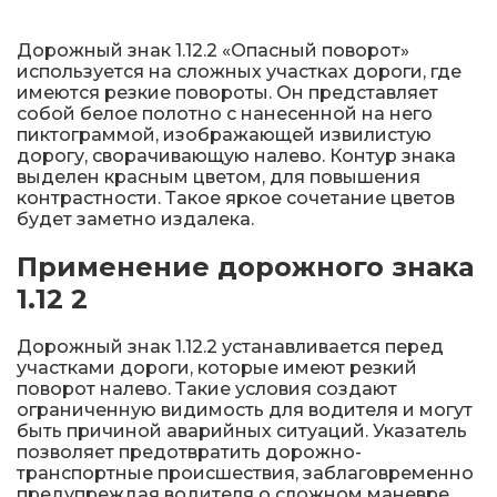
Металлические колесоотбойники
Дорожный знак 1.12.2 «Опасный поворот»
Сферические дорожные зеркала
используется на сложных участках дороги, где
имеются резкие повороты. Он представляет
Светофоры
собой белое полотно с нанесенной на него
пиктограммой, изображающей извилистую
дорогу, сворачивающую налево. Контур знака
Светодиодные светофоры T7
выделен красным цветом, для повышения
контрастности. Такое яркое сочетание цветов
Мобильные сигнальные строительные
будет заметно издалека.
ограждения
Применение дорожного знака
Материалы для дорожной разметки
1.12 2
Знаки безопасности
Дорожный знак 1.12.2 устанавливается перед
участками дороги, которые имеют резкий
поворот налево. Такие условия создают
Знаки магистральных газопроводов
ограниченную видимость для водителя и могут
быть причиной аварийных ситуаций. Указатель
позволяет предотвратить дорожно-
Дорожное оборудование
транспортные происшествия, заблаговременно
предупреждая водителя о сложном маневре.