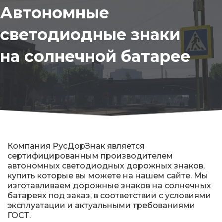
Автономные
Знаки вертикальной разметки
светодиодные знаки
Светодиодные дорожные знаки
на солнечной батарее
Дорожные знаки с внутренней подсветкой
Заградительные светодиодные знаки
Передвижные заградительные знаки
Опоры дорожных знаков (Стойки)
Компания РусДорЗнак является
сертифицированным производителем
Крепления для дорожных знаков (Хомуты)
автономных светодиодных дорожных знаков,
купить которые вы можете на нашем сайте. Мы
Переносные опоры
изготавливаем дорожные знаков на солнечных
батареях под заказ, в соответствии с условиями
эксплуатации и актуальными требованиями
Светодиодные знаки на солнечной
ГОСТ.
батарее