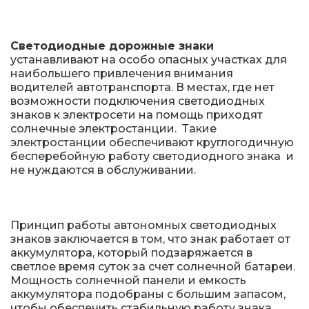
Дорожные системы световой индикации
Светодиодные дорожные знаки
Водоналивные барьеры, буферы, конусы
устанавливают на особо опасных участках для
наибольшего привлечения внимания
водителей автотранспорта. В местах, где нет
Сигнальные столбики
возможности подключения светодиодных
знаков к электросети на помощь приходят
Дорожные световозвращатели (катафоты)
солнечные электростанции. Такие
электростанции обеспечивают круглогодичную
бесперебойную работу светодиодного знака и
Дорожные разделительные пластины.
не нуждаются в обслуживании.
Ограждение солдатик.
Сигнальные гирлянды и фонари
Принцип работы автономных светодиодных
Вехи, делиниаторы
знаков заключается в том, что знак работает от
аккумулятора, который подзаряжается в
Искусственная дорожная неровность (ИДН),
светлое время суток за счет солнечной батареи.
демпферы
Мощность солнечной панели и емкость
аккумулятора подобраны с большим запасом,
чтобы обеспечить стабильную работу знака