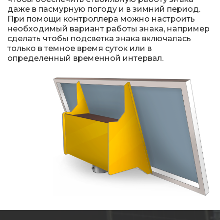
Металлические колесоотбойники
даже в пасмурную погоду и в зимний период.
При помощи контроллера можно настроить
Сферические дорожные зеркала
необходимый вариант работы знака, например
сделать чтобы подсветка знака включалась
только в темное время суток или в
Светофоры
определенный временной интервал.
Светодиодные светофоры T7
Мобильные сигнальные строительные
ограждения
Материалы для дорожной разметки
Знаки безопасности
Выбрать
Знаки магистральных газопроводов
Саратов
Дорожное оборудование