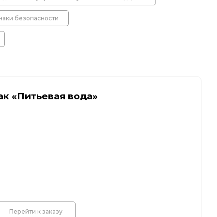
колесоотбойники
аки безопасности
альные строительные ограждения
ак «Питьевая вода»
ости
удование
Перейти к заказу