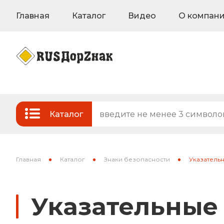
Главная
Каталог
Видео
О компан
Каталог
Стандартные и временные дорожные з
Знаки на флуоресцентном фоне
Главная
Каталог
Знаки безопасности
Указатель
Знаки индивидуального проектирован
Указательные
Знаки вертикальной разметки