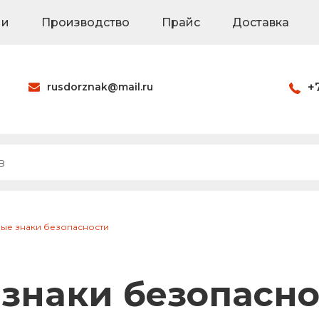
ии
Производство
Прайс
Доставка
rusdorznak@mail.ru
+
Оформить заказ
наки
Знаки на щитах
Каркасные знак
ные знаки безопасности
ия
Паспорта объек
 знаки безопасн
Светодиодные 