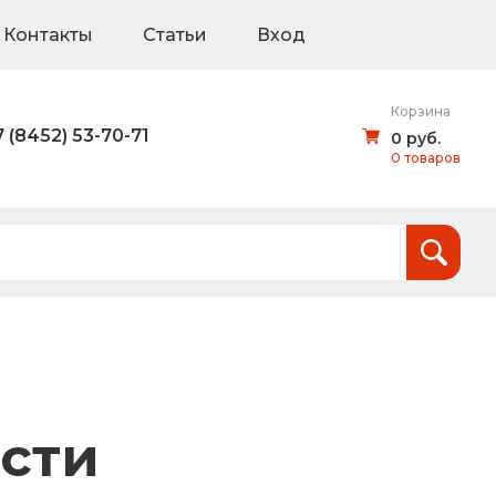
Контакты
Статьи
Вход
Корзина
7 (8452) 53-70-71
0 руб.
0 товаров
Итого:
0
руб.
и
тов (щиты для национальных проектов)
ости
дорожные знаки