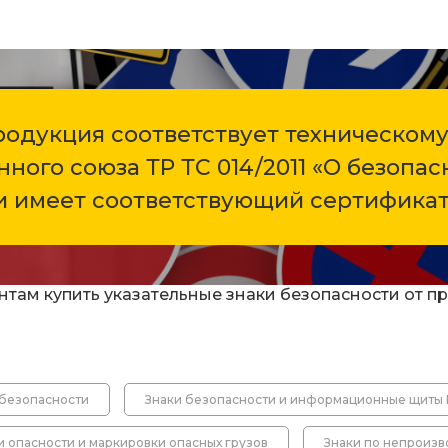
кой
Заградительные
Опоры дорожных
одукция соответствует техническому
Выбрать
ного союза ТР ТС 014/2011 «О безопа
ты)
Переносные оп
и имеет соответствующий сертификат
Саратов
арее
Дорожные сист
ы
Сигнальные сто
там купить указательные знаки безопасности от пр
ты)
Дорожные разде
безопасности
Знаки безопасности и информационные щиты
Вехи, делиниат
и опасности и маркировки опасных грузов
Знаки по непроизв