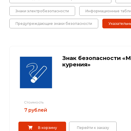
Искусственная дорожная неровность (
Знаки электробезопасности
Информационные табл
Сферические дорожные зеркала
Предупреждающие знаки безопасности
Указательн
Светодиодные светофоры T7
Знак безопасности «М
Материалы для дорожной разметки
курения»
Знаки магистральных газопроводов
Железнодорожные путевые знаки
Стоимость
7 рублей
В корзину
Перейти к заказу