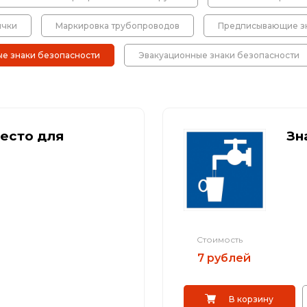
ИДН), демпферы
Металлические 
ички
Маркировка трубопроводов
Предписывающие зн
Светофоры
ые знаки безопасности
Эвакуационные знаки безопасности
Мобильные сигн
есто для
Зн
Знаки безопасн
Дорожное обор
Прочее
Стоимость
7 рублей
В корзину