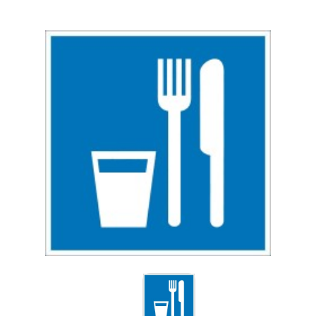
Знаки вертикальной разметки
Светодиодные дорожные знаки
Дорожные знаки с внутренней подсветкой
Заградительные светодиодные знаки
Выбрать
Передвижные заградительные знаки
Опоры дорожных знаков (Стойки)
Саратов
Крепления для дорожных знаков (Хомуты)
Переносные опоры
Светодиодные знаки на солнечной
батарее