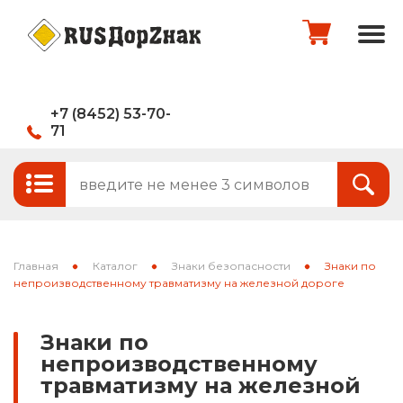
+7 (8452) 53-70-
71
Стандартные и временные дорожные
Итого:
0
руб.
знаки
Знаки на щитах
Оформить заказ
Знаки на флуоресцентном фоне
Главная
Каталог
Знаки безопасности
Знаки по
Каркасные знаки
непроизводственному травматизму на железной дороге
Знаки индивидуального проектирования
Знаки по
непроизводственному
Паспорта объектов (щиты для
травматизму на железной
национальных проектов)