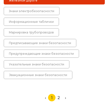
Металлические колесоотбойники
железной дороге
Знаки электробезопасности
Сферические дорожные зеркала
Информационные таблички
Светофоры
Маркировка трубопроводов
Светодиодные светофоры T7
Предписывающие знаки безопасности
Мобильные сигнальные строительные
ограждения
Предупреждающие знаки безопасности
Материалы для дорожной разметки
Указательные знаки безопасности
Эвакуационные знаки безопасности
Знаки безопасности
Знаки магистральных газопроводов
‹
1
2
›
Дорожное оборудование