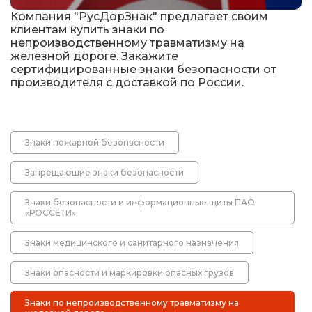
Компания "РусДорЗнак" предлагает своим
Дорожные системы световой индикации
клиентам купить знаки по
непроизводственному травматизму на
железной дороге. Закажите
Водоналивные барьеры, буферы, конусы
сертифицированные знаки безопасности от
производителя с доставкой по России.
Сигнальные столбики
Дорожные световозвращатели (катафоты)
Знаки пожарной безопасности
Дорожные разделительные пластины.
Ограждение солдатик.
Запрещающие знаки безопасности
Сигнальные гирлянды и фонари
Знаки безопасности и информационные щиты ПАО
«РОССЕТИ»
Вехи, делиниаторы
Выбрать
Знаки медицинского и санитарного назначения
Искусственная дорожная неровность (ИДН),
Знаки опасности и маркировки опасных грузов
демпферы
Саратов
Знаки по непроизводственному травматизму на