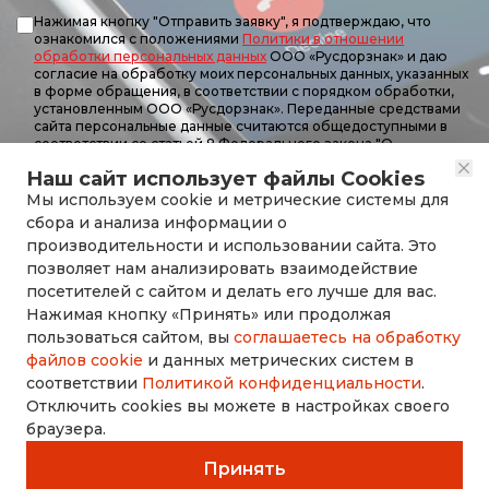
Нажимая кнопку "Отправить заявку", я подтверждаю, что
ознакомился с положениями
Политики в отношении
обработки персональных данных
ООО «Русдорзнак» и даю
согласие на обработку моих персональных данных, указанных
в форме обращения, в соответствии с порядком обработки,
установленным ООО «Русдорзнак». Переданные средствами
сайта персональные данные считаются общедоступными в
соответствии со статьей 8 Федерального закона "О
персональных данных" от 8 июля 2006 года.
Наш сайт использует файлы Cookies
Мы используем cookie и метрические системы для
Отправить заявку
сбора и анализа информации о
производительности и использовании сайта. Это
позволяет нам анализировать взаимодействие
посетителей с сайтом и делать его лучше для вас.
Нажимая кнопку «Принять» или продолжая
rusdorznak@mail.ru
пользоваться сайтом, вы
соглашаетесь на обработку
файлов cookie
и данных метрических систем в
соответствии
Политикой конфиденциальности
.
+7 (8452) 53-70-71
Отключить cookies вы можете в настройках своего
браузера.
Принять