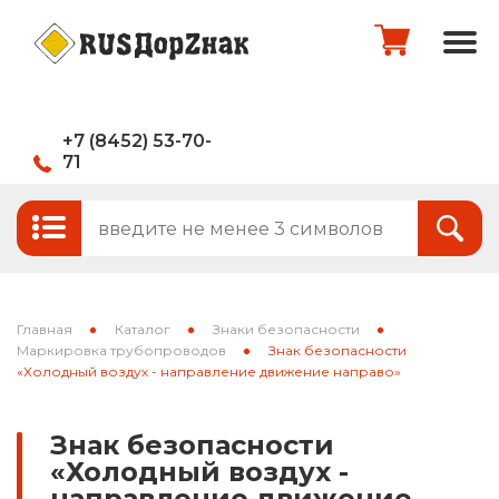
+7 (8452) 53-70-
71
Стандартные и временные дорожные
Итого:
0
руб.
знаки
Знаки на щитах
Оформить заказ
Знаки на флуоресцентном фоне
Главная
Каталог
Знаки безопасности
Каркасные знаки
Маркировка трубопроводов
Знак безопасности
«Холодный воздух - направление движение направо»
Знаки индивидуального проектирования
Знак безопасности
Паспорта объектов (щиты для
«Холодный воздух -
национальных проектов)
направление движение