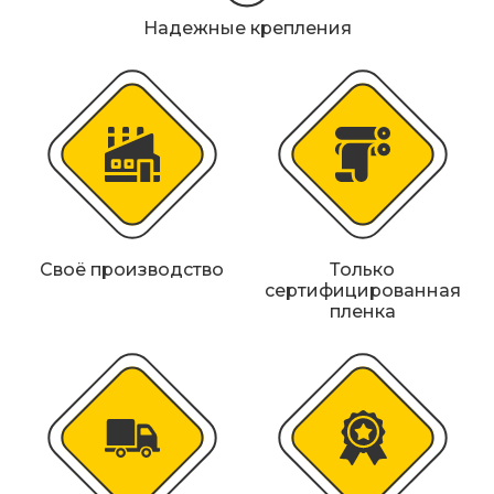
Металлические колесоотбойники
Надежные крепления
Сферические дорожные зеркала
Светофоры
Светодиодные светофоры T7
Мобильные сигнальные строительные
ограждения
Своё производство
Только
Материалы для дорожной разметки
сертифицированная
пленка
Знаки безопасности
Знаки магистральных газопроводов
Дорожное оборудование