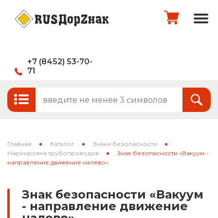
+7 (8452) 53-70-
71
Стандартные и временные дорожные
Итого:
0
руб.
знаки
Знаки на щитах
Оформить заказ
Знаки на флуоресцентном фоне
Главная
Каталог
Знаки безопасности
Каркасные знаки
Маркировка трубопроводов
Знак безопасности «Вакуум -
направление движение налево»
Знаки индивидуального проектирования
Знак безопасности «Вакуум
Паспорта объектов (щиты для
- направление движение
национальных проектов)
налево»