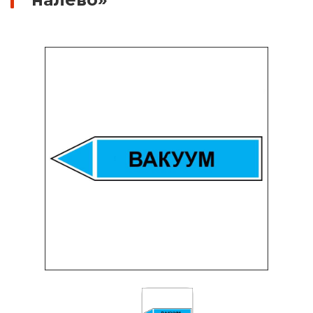
Знаки вертикальной разметки
Светодиодные дорожные знаки
Дорожные знаки с внутренней подсветкой
Заградительные светодиодные знаки
Передвижные заградительные знаки
Опоры дорожных знаков (Стойки)
Выбрать
Крепления для дорожных знаков (Хомуты)
Переносные опоры
Саратов
Светодиодные знаки на солнечной
батарее