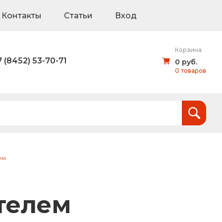
Контакты
Статьи
Вход
Корзина
7 (8452) 53-70-71
0 руб.
0 товаров
Итого:
0
руб.
и
ем
тов (щиты для национальных проектов)
телем
дорожные знаки