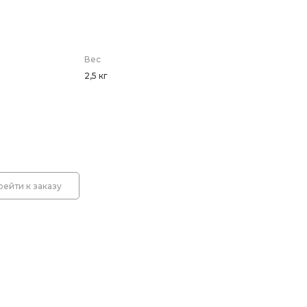
 светодиодные знаки
Вес
 знаков (Стойки)
2,5 кг
оры
емы световой индикации
рейти к заказу
лбики
лительные пластины. Ограждение солдатик.
оры