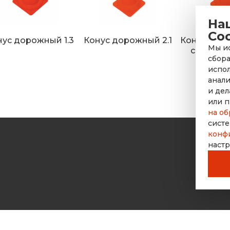
На
Co
нус дорожный 1.3
Конус дорожный 2.1
Конус дор
Мы ис
с утяже
сбора
испол
анали
и дел
или п
на об
систе
конф
настр