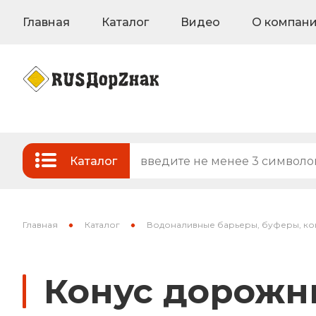
Главная
Каталог
Видео
О компан
Каталог
Стандартные и временные дорожные з
Знаки на флуоресцентном фоне
Главная
Каталог
Водоналивные барьеры, буферы, ко
Знаки индивидуального проектирован
Конус дорожны
Знаки вертикальной разметки