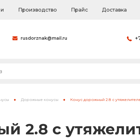
ии
Производство
Прайс
Доставка
rusdorznak@mail.ru
+
Оформить заказ
наки
Знаки на щитах
Каркасные знак
нусы
Дорожные конусы
Конус дорожный 2.8 с утяжелител
ия
Паспорта объек
й 2.8 с утяжели
Светодиодные 