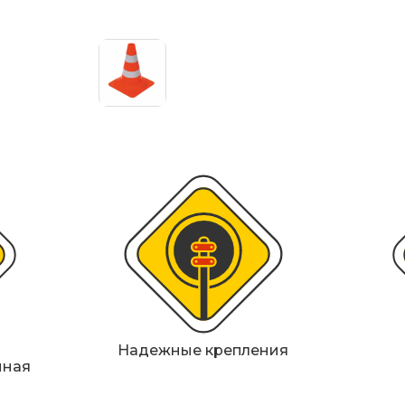
ИДН), демпферы
Металлические 
Светофоры
Мобильные сигн
Знаки безопасн
Дорожное обор
Прочее
Надежные крепления
нная