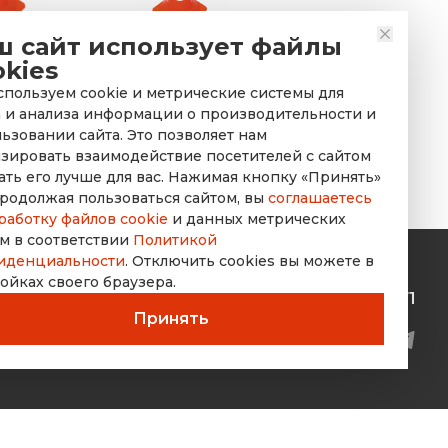
ш сайт использует файлы
okies
ожный 2.2
Конус дорожный
пользуем cookie и метрические системы для
лителем
сигнальный 2.3
 и анализа информации о производительности и
ьзовании сайта. Это позволяет нам
зировать взаимодействие посетителей с сайтом
ать его лучше для вас. Нажимая кнопку «Принять»
родолжая пользоваться сайтом, вы
соглашаетесь
работку файлов cookie
и данных метрических
м в соответствии
Политикой
иденциальности
. Отключить cookies вы можете в
ойках своего браузера.
rusdorznak@mail.ru
+7 (8452) 53-70-71
Принять
Разработка сайта Space App