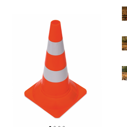
Дорожные знаки с внутренней подсвет
Передвижные заградительные знаки
Крепления для дорожных знаков (Хому
Светодиодные знаки на солнечной бат
Водоналивные барьеры, буферы, конус
Дорожные световозвращатели (катафо
Сигнальные гирлянды и фонари