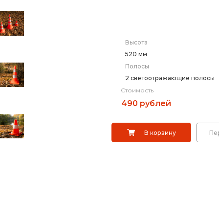
кой
Заградительные
Выбрать
Высота
Опоры дорожных
520 мм
Саратов
Полосы
2 светоотражающие полосы
ты)
Переносные оп
Стоимость
490 рублей
арее
Дорожные сист
В корзину
Пе
ы
Сигнальные сто
ты)
Дорожные разде
Вехи, делиниат