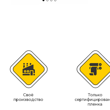
Искусственная дорожная неровность (
Сферические дорожные зеркала
Светодиодные светофоры T7
Материалы для дорожной разметки
Знаки магистральных газопроводов
Железнодорожные путевые знаки
Своё
Только
производство
сертифицирова
пленка