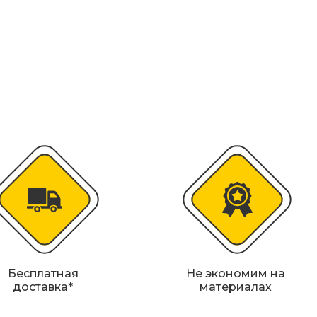
колесоотбойники
альные строительные ограждения
ости
удование
Бесплатная
Не экономим на
доставка*
материалах