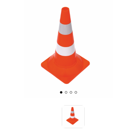
Знаки вертикальной разметки
Светодиодные дорожные знаки
Дорожные знаки с внутренней подсветкой
Заградительные светодиодные знаки
Передвижные заградительные знаки
Опоры дорожных знаков (Стойки)
Крепления для дорожных знаков (Хомуты)
Переносные опоры
Выбрать
Светодиодные знаки на солнечной
батарее