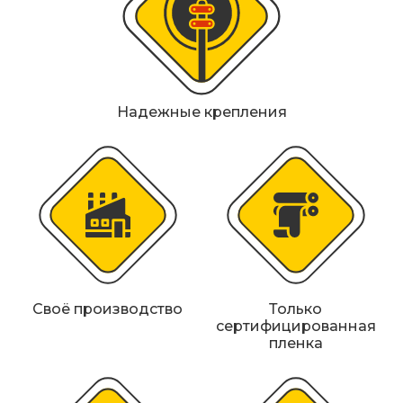
Металлические колесоотбойники
Сферические дорожные зеркала
Светофоры
Надежные крепления
Светодиодные светофоры T7
Мобильные сигнальные строительные
ограждения
Материалы для дорожной разметки
Знаки безопасности
Своё производство
Только
Знаки магистральных газопроводов
сертифицированная
пленка
Дорожное оборудование