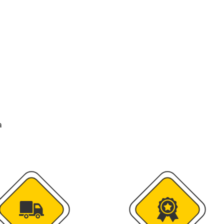
колесоотбойники
альные строительные ограждения
ости
а
удование