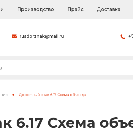
ии
Производство
Прайс
Доставка
rusdorznak@mail.ru
+
Оформить заказ
наки
Знаки на щитах
Каркасные знак
ания
Дорожный знак 6.17 Схема объезда
ия
Паспорта объек
 6.17 Схема объ
Светодиодные 