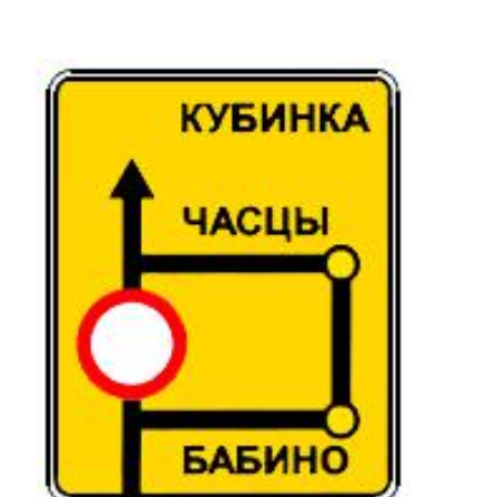
Дорожные знаки с внутренней подсвет
Передвижные заградительные знаки
Крепления для дорожных знаков (Хому
Светодиодные знаки на солнечной бат
Водоналивные барьеры, буферы, конус
Дорожные световозвращатели (катафо
Сигнальные гирлянды и фонари