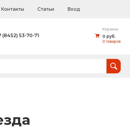
Контакты
Статьи
Вход
Корзина
7 (8452) 53-70-71
0 руб.
0 товаров
Итого:
0
руб.
и
тов (щиты для национальных проектов)
езда
дорожные знаки