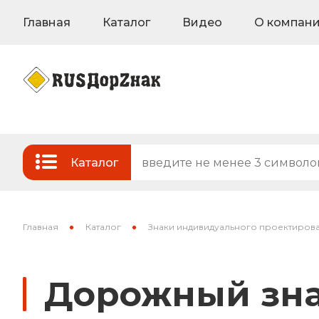
Главная
Каталог
Видео
О компан
Каталог
Стандартные и временные дорожные з
Знаки на флуоресцентном фоне
Главная
Каталог
Знаки индивидуального проектиров
Знаки индивидуального проектирован
Дорожный знак
Знаки вертикальной разметки