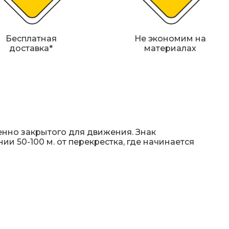
Бесплатная
Не экономим на
доставка*
материалах
eннo зaкpытoгo для движeния. Знaк
ии 50-100 м. oт пepeкpecткa, гдe нaчинaeтcя