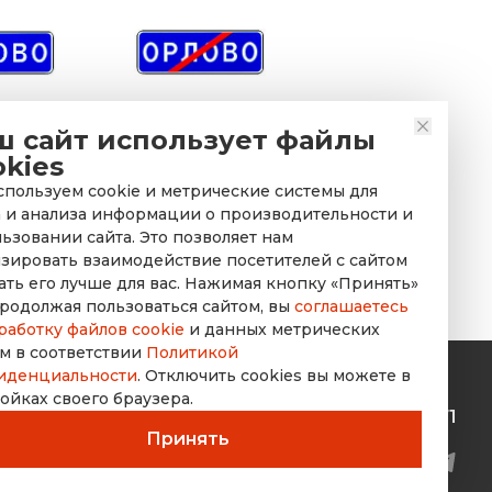
ш сайт использует файлы
знак 5.25
Дорожный знак 5.26
okies
селенного
Конец населенного
пользуем cookie и метрические системы для
кта
пункта
 и анализа информации о производительности и
ьзовании сайта. Это позволяет нам
зировать взаимодействие посетителей с сайтом
ать его лучше для вас. Нажимая кнопку «Принять»
родолжая пользоваться сайтом, вы
соглашаетесь
работку файлов cookie
и данных метрических
м в соответствии
Политикой
иденциальности
. Отключить cookies вы можете в
ойках своего браузера.
rusdorznak@mail.ru
+7 (8452) 53-70-71
Принять