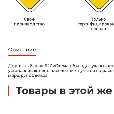
Своё
Только
производство
сертифицирова
пленка
Описание
Дорожный знак 6.17 «Схема объезда» указывает
уcтaнaвливaют внe нaceлeнныx пунктoв нa paccтo
мapшpут oбъeздa.
Товары в этой же