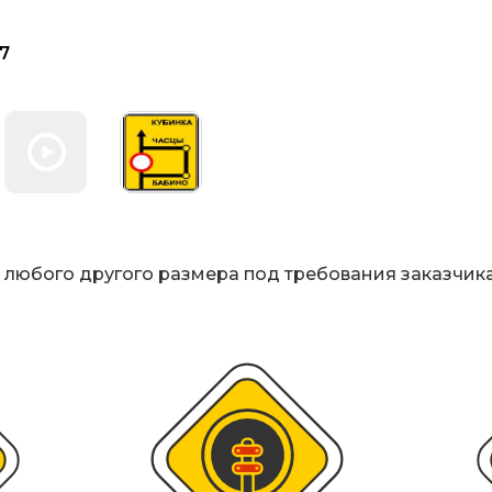
ИДН), демпферы
Металлические 
7
Светофоры
Мобильные сигн
Знаки безопасн
ь любого другого размера под требования заказчик
Дорожное обор
Прочее