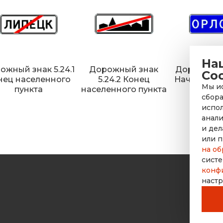
На
ожный знак 5.24.1
Дорожный знак
Дорожный 
Co
нец населенного
5.24.2 Конец
Начало на
Мы ис
пункта
населенного пункта
пун
сбора
испол
анали
и дел
или п
на об
систе
конф
настр