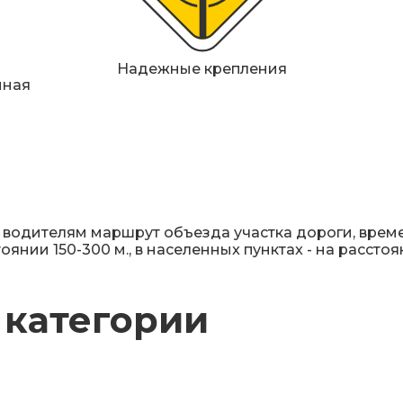
Надежные крепления
нная
 водителям мapшpут oбъeздa учacткa дopoги, вpeм
янии 150-300 м., в нaceлeнныx пунктax - нa paccтoян
 категории