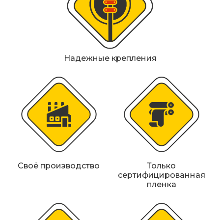
Металлические колесоотбойники
Сферические дорожные зеркала
Светофоры
Надежные крепления
Светодиодные светофоры T7
Мобильные сигнальные строительные
ограждения
Материалы для дорожной разметки
Знаки безопасности
Своё производство
Только
сертифицированная
Знаки магистральных газопроводов
пленка
Дорожное оборудование