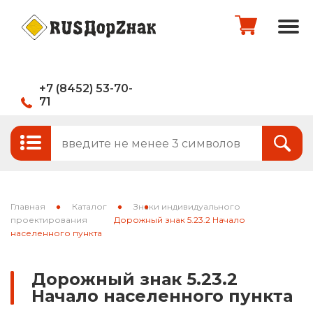
+7 (8452) 53-70-
71
Стандартные и временные дорожные
Итого:
0
руб.
знаки
Знаки на щитах
Оформить заказ
Знаки на флуоресцентном фоне
Главная
Каталог
Знаки индивидуального
Каркасные знаки
проектирования
Дорожный знак 5.23.2 Начало
населенного пункта
Знаки индивидуального проектирования
Дорожный знак 5.23.2
Паспорта объектов (щиты для
Начало населенного пункта
национальных проектов)