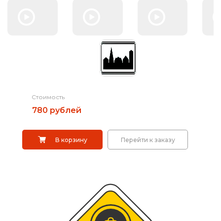
Саратов
Дорожные системы световой индикации
Водоналивные барьеры, буферы, конусы
Сигнальные столбики
Дорожные световозвращатели (катафоты)
Стоимость
780 рублей
Дорожные разделительные пластины.
Ограждение солдатик.
В корзину
Перейти к заказу
Сигнальные гирлянды и фонари
Вехи, делиниаторы
Искусственная дорожная неровность (ИДН),
демпферы