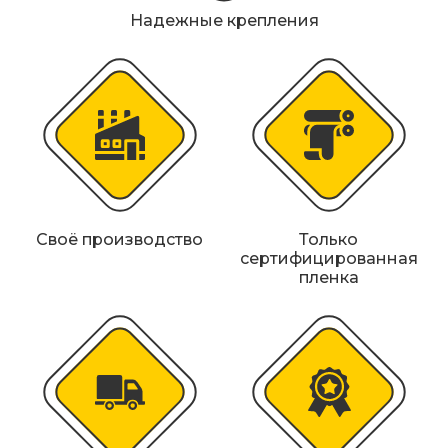
Металлические колесоотбойники
Надежные крепления
Сферические дорожные зеркала
Светофоры
Светодиодные светофоры T7
Мобильные сигнальные строительные
ограждения
Своё производство
Только
сертифицированная
Материалы для дорожной разметки
пленка
Знаки безопасности
Знаки магистральных газопроводов
Дорожное оборудование