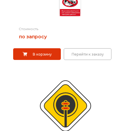
Дорожные системы световой индикации
Водоналивные барьеры, буферы, конусы
Стоимость
по запросу
Сигнальные столбики
Дорожные световозвращатели (катафоты)
В корзину
Перейти к заказу
Дорожные разделительные пластины.
Ограждение солдатик.
Сигнальные гирлянды и фонари
Вехи, делиниаторы
Искусственная дорожная неровность (ИДН),
демпферы