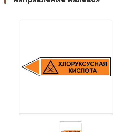
Знаки вертикальной разметки
Светодиодные дорожные знаки
Дорожные знаки с внутренней подсветкой
Заградительные светодиодные знаки
Передвижные заградительные знаки
Опоры дорожных знаков (Стойки)
Выбрать
Крепления для дорожных знаков (Хомуты)
Переносные опоры
Саратов
Светодиодные знаки на солнечной
батарее