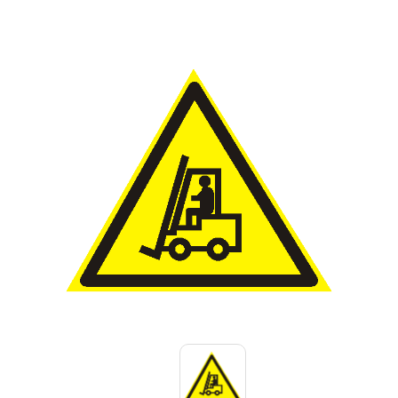
Знаки вертикальной разметки
Светодиодные дорожные знаки
Дорожные знаки с внутренней подсветкой
Заградительные светодиодные знаки
Передвижные заградительные знаки
Опоры дорожных знаков (Стойки)
Крепления для дорожных знаков (Хомуты)
Переносные опоры
Выбрать
Светодиодные знаки на солнечной
батарее