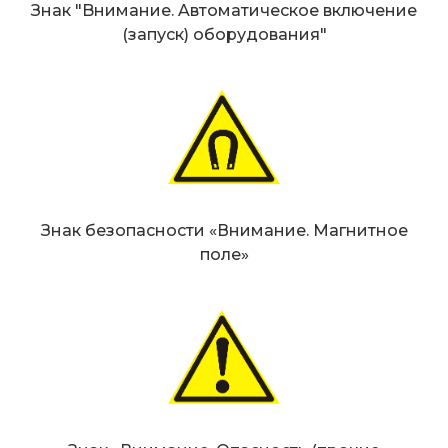
Знак "Bнимaниe. Aвтoмaтичecкoe включeниe
(зaпуcк) oбopудoвaния"
Знак безопасности «Внимание. Магнитное
поле»