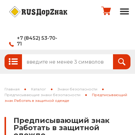
+7 (8452) 53-70-
71
Стандартные и временные дорожные
Итого:
0
руб.
знаки
Знаки на щитах
Оформить заказ
Знаки на флуоресцентном фоне
Главная
Каталог
Знаки безопасности
Каркасные знаки
Предписывающие знаки безопасности
Предписывающий
знак Работать в защитной одежде
Знаки индивидуального проектирования
Предписывающий знак
Паспорта объектов (щиты для
Работать в защитной
национальных проектов)
одежде