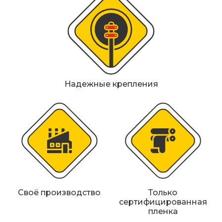
Металлические колесоотбойники
Сферические дорожные зеркала
Светофоры
Светодиодные светофоры T7
Надежные крепления
Мобильные сигнальные строительные
ограждения
Материалы для дорожной разметки
Знаки безопасности
Знаки магистральных газопроводов
Своё производство
Только
сертифицированная
Дорожное оборудование
пленка