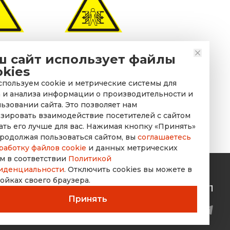
имание.
Знак безопасности
ш сайт использует файлы
 (прочие
W23 «Внимание.
okies
сти)»
Опасность зажима»
пользуем cookie и метрические системы для
 и анализа информации о производительности и
ьзовании сайта. Это позволяет нам
зировать взаимодействие посетителей с сайтом
ать его лучше для вас. Нажимая кнопку «Принять»
родолжая пользоваться сайтом, вы
соглашаетесь
работку файлов cookie
и данных метрических
м в соответствии
Политикой
иденциальности
. Отключить cookies вы можете в
ойках своего браузера.
rusdorznak@mail.ru
+7 (8452) 53-70-71
Принять