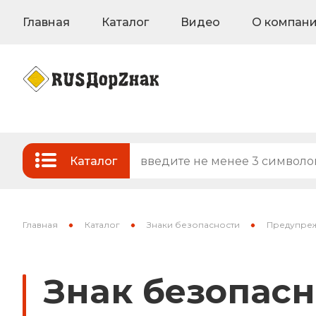
Главная
Каталог
Видео
О компан
Каталог
Стандартные и временные дорожные з
Знаки на флуоресцентном фоне
Главная
Каталог
Знаки безопасности
Предупреж
Знаки индивидуального проектирован
Знак безопасн
Знаки вертикальной разметки