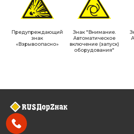
Предупреждающий
Знак "Bнимaниe.
З
знак
Aвтoмaтичecкoe
«Взрывоопасно»
включeниe (зaпуcк)
oбopудoвaния"