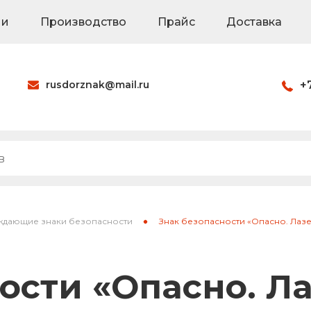
ии
Производство
Прайс
Доставка
rusdorznak@mail.ru
+
Оформить заказ
наки
Знаки на щитах
Каркасные знак
дающие знаки безопасности
Знак безопасности «Опасно. Лаз
ия
Паспорта объек
ости «Опасно. Л
Светодиодные 