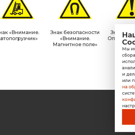
нак «Внимание.
Знак безопасности
Знак «Вн
На
Автопогрузчик»
«Внимание.
Опасность
Co
Магнитное поле»
опасно
Мы ис
сбора
испол
анали
и дел
или п
на об
систе
конф
настр