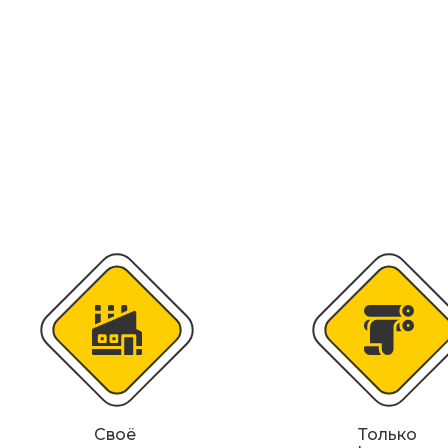
Искусственная дорожная неровность (
Сферические дорожные зеркала
Светодиодные светофоры T7
Материалы для дорожной разметки
Знаки магистральных газопроводов
Железнодорожные путевые знаки
Своё
Только