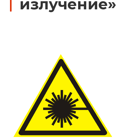
излучение»
Дорожные знаки с внутренней подсвет
Передвижные заградительные знаки
Крепления для дорожных знаков (Хому
Светодиодные знаки на солнечной бат
Водоналивные барьеры, буферы, конус
Дорожные световозвращатели (катафо
Сигнальные гирлянды и фонари