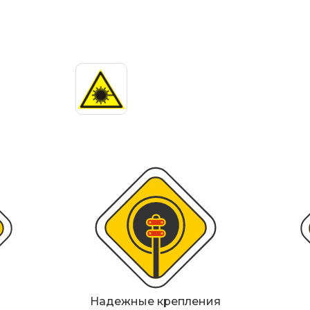
ИДН), демпферы
Металлические 
Светофоры
Мобильные сигн
Знаки безопасн
Дорожное обор
Прочее
Надежные крепления