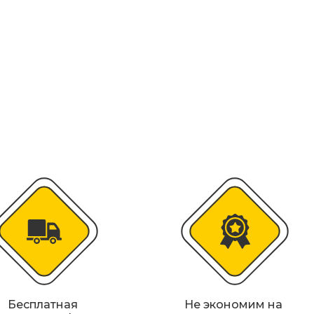
колесоотбойники
альные строительные ограждения
ости
удование
Бесплатная
Не экономим на