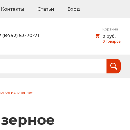
Контакты
Статьи
Вход
Корзина
7 (8452) 53-70-71
0 руб.
0 товаров
Итого:
0
руб.
и
ерное излучение»
тов (щиты для национальных проектов)
азерное
дорожные знаки