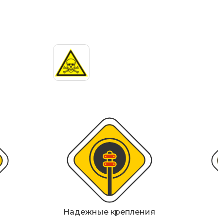
ИДН), демпферы
Металлические 
Светофоры
Мобильные сигн
Знаки безопасн
Дорожное обор
Прочее
Надежные крепления