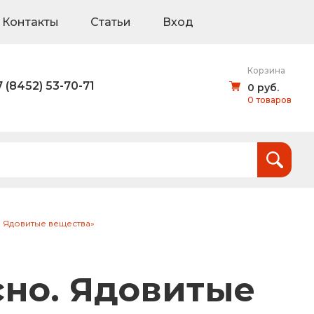
Контакты
Статьи
Вход
Корзина
7 (8452) 53-70-71
0 руб.
0 товаров
Итого:
0
руб.
и
 Ядовитые вещества»
тов (щиты для национальных проектов)
но. Ядовитые
дорожные знаки