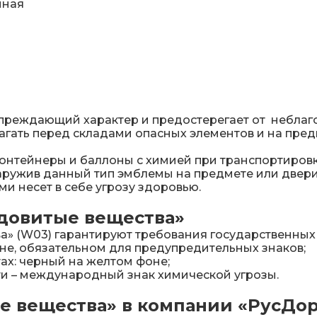
нная
упреждающий характер и предостерегает от неблаг
агать перед складами опасных элементов и на пред
контейнеры и баллоны с химией при транспортиров
аружив данный тип эмблемы на предмете или двери
и несет в себе угрозу здоровью.
Ядовитые вещества»
а» (W03) гарантируют требования государственных
тне, обязательном для предупредительных знаков;
ах: черный на желтом фоне;
ти – международный знак химической угрозы.
ые вещества» в компании «РусДо