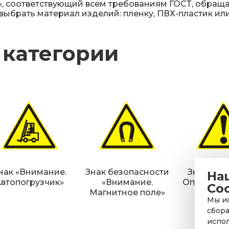
», соответствующий всем требованиям ГОСТ, обраща
 выбрать материал изделий: пленку, ПВХ-пластик и
 категории
нак «Внимание.
Знак безопасности
Знак «Вн
На
Автопогрузчик»
«Внимание.
Опасность
Co
Магнитное поле»
опасно
Мы ис
сбора
испол