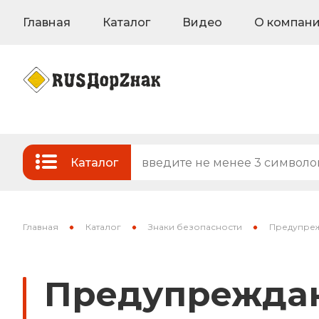
Главная
Каталог
Видео
О компан
Каталог
Стандартные и временные дорожные з
Знаки на флуоресцентном фоне
Главная
Каталог
Знаки безопасности
Предупреж
Знаки индивидуального проектирован
Предупреждаю
Знаки вертикальной разметки