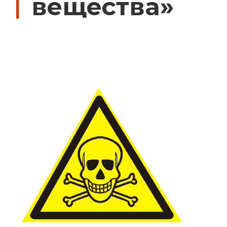
вещества»
Дорожные знаки с внутренней подсвет
Передвижные заградительные знаки
Крепления для дорожных знаков (Хому
Светодиодные знаки на солнечной бат
Водоналивные барьеры, буферы, конус
Дорожные световозвращатели (катафо
Сигнальные гирлянды и фонари