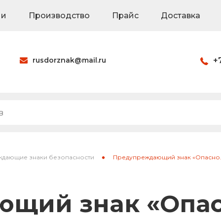
ии
Производство
Прайс
Доставка
rusdorznak@mail.ru
+
Оформить заказ
наки
Знаки на щитах
Каркасные знак
дающие знаки безопасности
Предупреждающий знак «Опасно.
ия
Паспорта объек
щий знак «Опас
Светодиодные 