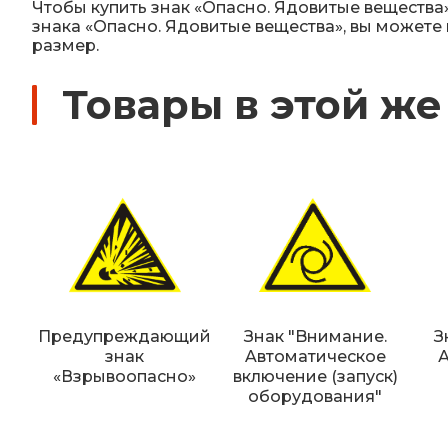
Чтобы купить знак «Опасно. Ядовитые вещества
знака «Опасно. Ядовитые вещества», вы можете
размер.
Товары в этой же
Предупреждающий
Знак "Bнимaниe.
З
знак
Aвтoмaтичecкoe
«Взрывоопасно»
включeниe (зaпуcк)
oбopудoвaния"