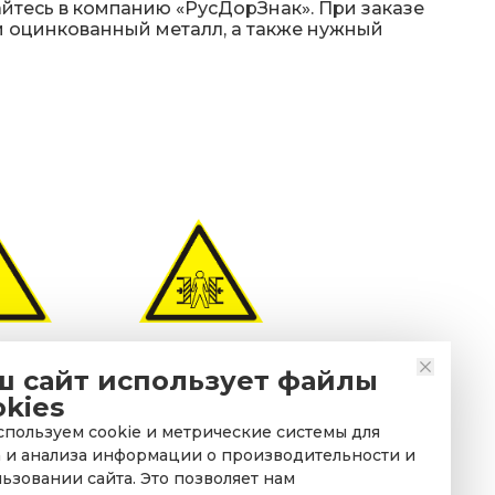
йтесь в компанию «РусДорЗнак». При заказе
ли оцинкованный металл, а также нужный
имание.
Знак безопасности
ш сайт использует файлы
 (прочие
W23 «Внимание.
okies
сти)»
Опасность зажима»
пользуем cookie и метрические системы для
 и анализа информации о производительности и
ьзовании сайта. Это позволяет нам