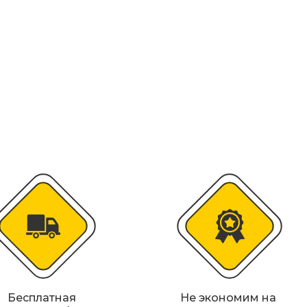
колесоотбойники
альные строительные ограждения
ости
удование
Бесплатная
Не экономим на