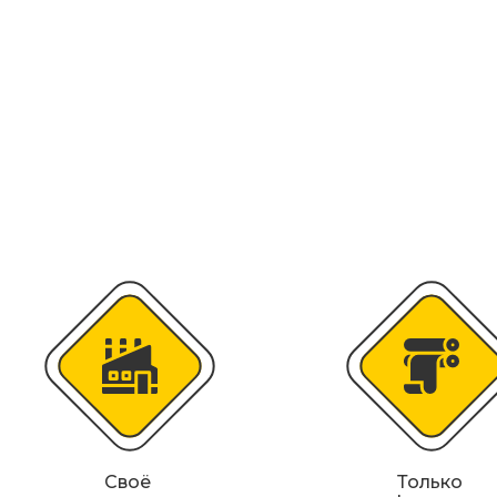
Искусственная дорожная неровность (
Сферические дорожные зеркала
Светодиодные светофоры T7
Материалы для дорожной разметки
Знаки магистральных газопроводов
Железнодорожные путевые знаки
Своё
Только