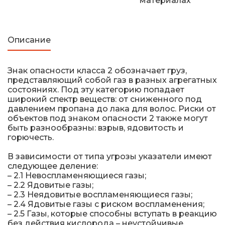
материалах
Железнодорожные путевые знаки
Прочее
Описание
Знак опасности класса 2 обозначает груз,
представляющий собой газ в разных агрегатных
состояниях. Под эту категорию попадает
широкий спектр веществ: от сниженного под
давлением пропана до лака для волос. Риски от
объектов под знаком опасности 2 также могут
быть разнообразны: взрыв, ядовитость и
горючесть.
В зависимости от типа угрозы указатели имеют
следующее деление:
– 2.1 Невоспламеняющиеся газы;
– 2.2 Ядовитые газы;
– 2.3 Неядовитые воспламеняющиеся газы;
– 2.4 Ядовитые газы с риском воспламенения;
– 2.5 Газы, которые способны вступать в реакцию
без действия кислорода – неустойчивые.