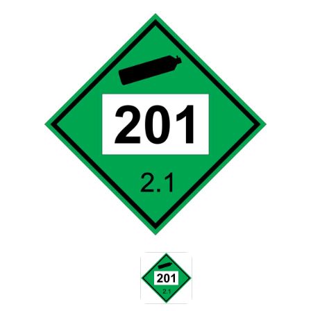
Знаки вертикальной разметки
Светодиодные дорожные знаки
Дорожные знаки с внутренней подсветкой
Заградительные светодиодные знаки
Передвижные заградительные знаки
Опоры дорожных знаков (Стойки)
Крепления для дорожных знаков (Хомуты)
Переносные опоры
Светодиодные знаки на солнечной
батарее