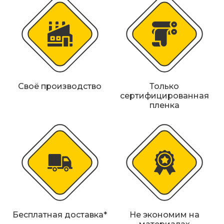
Металлические колесоотбойники
Сферические дорожные зеркала
Светофоры
Светодиодные светофоры T7
Своё производство
Только
сертифицированная
Мобильные сигнальные строительные
пленка
ограждения
Материалы для дорожной разметки
Знаки безопасности
Знаки магистральных газопроводов
Дорожное оборудование
Бесплатная доставка*
Не экономим на