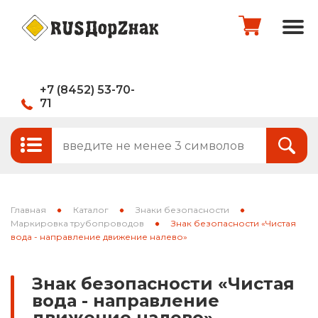
+7 (8452) 53-70-
71
Стандартные и временные дорожные
Итого:
0
руб.
знаки
Знаки на щитах
Оформить заказ
Знаки на флуоресцентном фоне
Главная
Каталог
Знаки безопасности
Каркасные знаки
Маркировка трубопроводов
Знак безопасности «Чистая
вода - направление движение налево»
Знаки индивидуального проектирования
Знак безопасности «Чистая
Паспорта объектов (щиты для
вода - направление
национальных проектов)
движение налево»