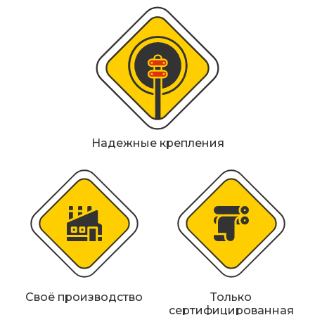
Металлические колесоотбойники
Сферические дорожные зеркала
Светофоры
Светодиодные светофоры T7
Мобильные сигнальные строительные
Надежные крепления
ограждения
Материалы для дорожной разметки
Знаки безопасности
Знаки магистральных газопроводов
Дорожное оборудование
Своё производство
Только
сертифицированная