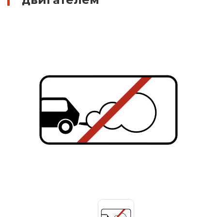
Знаки вертикальной разметки
Светодиодные дорожные знаки
Дорожные знаки с внутренней подсветкой
Заградительные светодиодные знаки
Передвижные заградительные знаки
Опоры дорожных знаков (Стойки)
Крепления для дорожных знаков (Хомуты)
Переносные опоры
Светодиодные знаки на солнечной
батарее