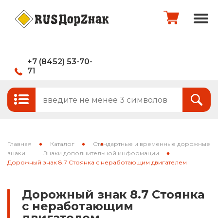
+7 (8452) 53-70-
71
Стандартные и временные дорожные
Итого:
0
руб.
знаки
Знаки на щитах
Оформить заказ
Знаки на флуоресцентном фоне
Главная
Каталог
Стандартные и временные дорожные
Каркасные знаки
знаки
Знаки дополнительной информации
Дорожный знак 8.7 Стоянка с неработающим двигателем
Знаки индивидуального проектирования
Дорожный знак 8.7 Стоянка
Паспорта объектов (щиты для
с неработающим
национальных проектов)
двигателем