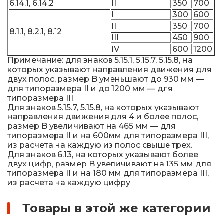
6.14.1, 6.14.2
II
350
700
I
300
600
II
350
700
8.1.1, 8.2.1, 8.12
III
450
900
IV
600
1200
Примечание: для знаков 5.15.1, 5.15.7, 5.15.8, на
которых указывают направления движения для
двух полос, размер B уменьшают до 930 мм —
для типоразмера II и до 1200 мм — для
типоразмера III
Для знаков 5.15.7, 5.15.8, на которых указывают
направления движения для 4 и более полос,
размер B увеличивают на 465 мм — для
типоразмера II и на 600мм для типоразмера III,
из расчета на каждую из полос свыше трех.
Для знаков 6.13, на которых указывают более
двух цифр, размер B увеличивают на 135 мм для
типоразмера II и на 180 мм для типоразмера III,
из расчета на каждую цифру
Товары в этой же категории