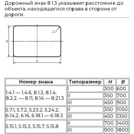
Дорожный знак 8.1.3 указывает расстояние до
объекта, находящегося справа в стороне от
дороги.
Номер знака
Типоразмер
H
B
I
300
600
1.4.1 — 1.4.6, 8.1.3, 8.1.4,
II
350
700
8.2.2. — 8.11, 8.14 — 8.21.3
III
450
900
II
350
1050
5.7.1, 5.7.2, 5.23.2, 5.24.2,
6.14.2, 6.16, 6.18.1 — 6.18.3
III
450
1350
II
700
1400
5.15.1, 5.15.3, 5.15.7, 5.15.8
III
900
1800