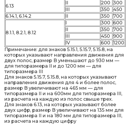
II
200
300
6.13
III
350
450
6.14.1, 6.14.2
II
350
700
I
300
600
II
350
700
8.1.1, 8.2.1, 8.12
III
450
900
IV
600
1200
Примечание: для знаков 5.15.1, 5.15.7, 5.15.8, на
которых указывают направления движения для
двух полос, размер B уменьшают до 930 мм —
для типоразмера II и до 1200 мм — для
типоразмера III
Для знаков 5.15.7, 5.15.8, на которых указывают
направления движения для 4 и более полос,
размер B увеличивают на 465 мм — для
типоразмера II и на 600мм для типоразмера III,
из расчета на каждую из полос свыше трех.
Для знаков 6.13, на которых указывают более
двух цифр, размер B увеличивают на 135 мм для
типоразмера II и на 180 мм для типоразмера III,
из расчета на каждую цифру