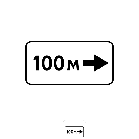
Знаки вертикальной разметки
Светодиодные дорожные знаки
Дорожные знаки с внутренней подсветкой
Заградительные светодиодные знаки
Передвижные заградительные знаки
Опоры дорожных знаков (Стойки)
Крепления для дорожных знаков (Хомуты)
Переносные опоры
Светодиодные знаки на солнечной
батарее