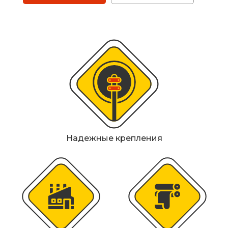
Металлические колесоотбойники
Сферические дорожные зеркала
Светофоры
Светодиодные светофоры T7
Мобильные сигнальные строительные
ограждения
Материалы для дорожной разметки
Надежные крепления
Знаки безопасности
Знаки магистральных газопроводов
Дорожное оборудование