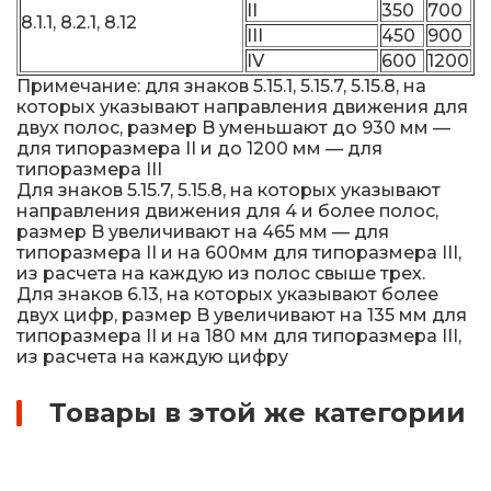
II
350
700
8.1.1, 8.2.1, 8.12
III
450
900
IV
600
1200
Примечание: для знаков 5.15.1, 5.15.7, 5.15.8, на
которых указывают направления движения для
двух полос, размер B уменьшают до 930 мм —
для типоразмера II и до 1200 мм — для
типоразмера III
Для знаков 5.15.7, 5.15.8, на которых указывают
направления движения для 4 и более полос,
размер B увеличивают на 465 мм — для
типоразмера II и на 600мм для типоразмера III,
из расчета на каждую из полос свыше трех.
Для знаков 6.13, на которых указывают более
двух цифр, размер B увеличивают на 135 мм для
типоразмера II и на 180 мм для типоразмера III,
из расчета на каждую цифру
Товары в этой же категории