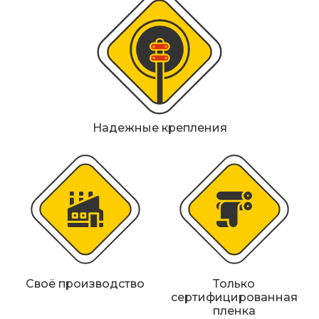
Металлические колесоотбойники
Сферические дорожные зеркала
Светофоры
Светодиодные светофоры T7
Надежные крепления
Мобильные сигнальные строительные
ограждения
Материалы для дорожной разметки
Знаки безопасности
Знаки магистральных газопроводов
Своё производство
Только
Дорожное оборудование
сертифицированная
пленка