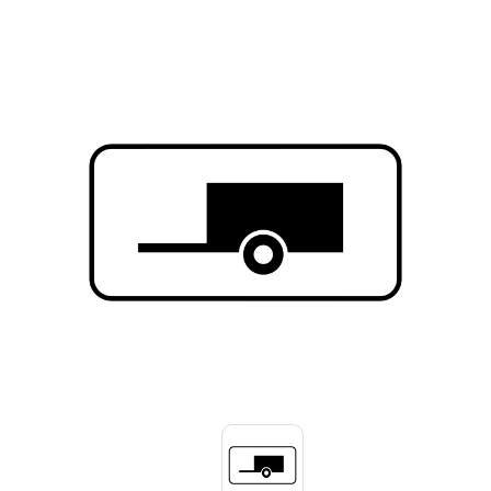
Знаки вертикальной разметки
Светодиодные дорожные знаки
Дорожные знаки с внутренней подсветкой
Заградительные светодиодные знаки
Передвижные заградительные знаки
Опоры дорожных знаков (Стойки)
Крепления для дорожных знаков (Хомуты)
Переносные опоры
Светодиодные знаки на солнечной
батарее