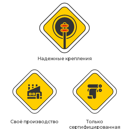
Металлические колесоотбойники
Сферические дорожные зеркала
Светофоры
Светодиодные светофоры T7
Мобильные сигнальные строительные
Надежные крепления
ограждения
Материалы для дорожной разметки
Знаки безопасности
Знаки магистральных газопроводов
Дорожное оборудование
Своё производство
Только
сертифицированная