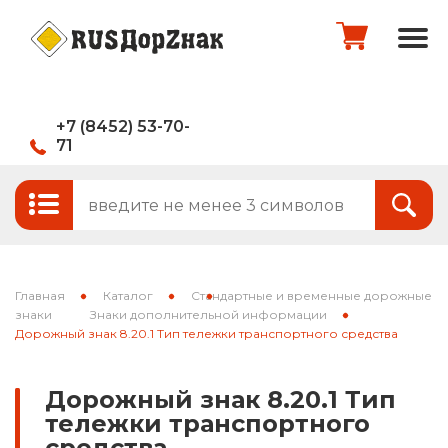
+7 (8452) 53-70-
71
Стандартные и временные дорожные
Итого:
0
руб.
знаки
Знаки на щитах
Оформить заказ
Знаки на флуоресцентном фоне
Главная
Каталог
Стандартные и временные дорожные
Каркасные знаки
знаки
Знаки дополнительной информации
Дорожный знак 8.20.1 Тип тележки транспортного средства
Знаки индивидуального проектирования
Дорожный знак 8.20.1 Тип
Паспорта объектов (щиты для
тележки транспортного
национальных проектов)
средства