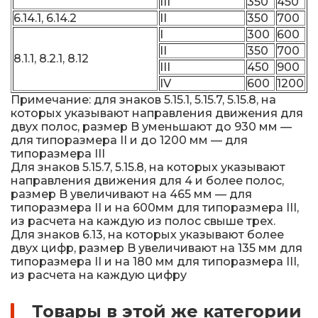
III
350
450
6.14.1, 6.14.2
II
350
700
I
300
600
II
350
700
8.1.1, 8.2.1, 8.12
III
450
900
IV
600
1200
Примечание: для знаков 5.15.1, 5.15.7, 5.15.8, на
которых указывают направления движения для
двух полос, размер B уменьшают до 930 мм —
для типоразмера II и до 1200 мм — для
типоразмера III
Для знаков 5.15.7, 5.15.8, на которых указывают
направления движения для 4 и более полос,
размер B увеличивают на 465 мм — для
типоразмера II и на 600мм для типоразмера III,
из расчета на каждую из полос свыше трех.
Для знаков 6.13, на которых указывают более
двух цифр, размер B увеличивают на 135 мм для
типоразмера II и на 180 мм для типоразмера III,
из расчета на каждую цифру
Товары в этой же категории