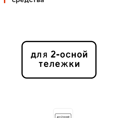
Знаки вертикальной разметки
Светодиодные дорожные знаки
Дорожные знаки с внутренней подсветкой
Заградительные светодиодные знаки
Передвижные заградительные знаки
Опоры дорожных знаков (Стойки)
Крепления для дорожных знаков (Хомуты)
Переносные опоры
Светодиодные знаки на солнечной
батарее