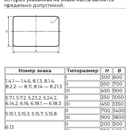
предельно допустимой.
Номер знака
Типоразмер
H
B
I
300
600
1.4.1 — 1.4.6, 8.1.3, 8.1.4,
II
350
700
8.2.2. — 8.11, 8.14 — 8.21.3
III
450
900
II
350
1050
5.7.1, 5.7.2, 5.23.2, 5.24.2,
6.14.2, 6.16, 6.18.1 — 6.18.3
III
450
1350
II
700
1400
5.15.1, 5.15.3, 5.15.7, 5.15.8
III
900
1800
II
200
300
6.13