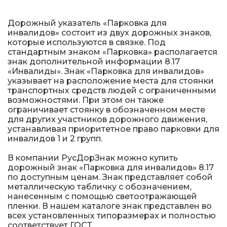
Металлические колесоотбойники
Дорожный указатель «Парковка для
Сферические дорожные зеркала
инвалидов» состоит из двух дорожных знаков,
которые используются в связке. Под
Светофоры
стандартным знаком «Парковка» располагается
знак дополнительной информации 8.17
«Инвалиды». Знак «Парковка для инвалидов»
Светодиодные светофоры T7
указывает на расположение места для стоянки
транспортных средств людей с ограниченными
Мобильные сигнальные строительные
возможностями. При этом он также
ограждения
ограничивает стоянку в обозначенном месте
для других участников дорожного движения,
устанавливая приоритетное право парковки для
Материалы для дорожной разметки
инвалидов 1 и 2 групп.
Знаки безопасности
В компании РусДорЗнак можно купить
дорожный знак «Парковка для инвалидов» 8.17
по доступным ценам. Знак представляет собой
Знаки магистральных газопроводов
металлическую табличку с обозначением,
нанесенным с помощью светоотражающей
пленки. В нашем каталоге знак представлен во
Дорожное оборудование
всех установленных типоразмерах и полностью
соответствует ГОСТ.