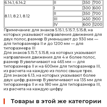
6.14.1, 6.14.2
II
350
700
I
300
600
II
350
700
8.1.1, 8.2.1, 8.12
III
450
900
IV
600
1200
Примечание: для знаков 5.15.1, 5.15.7, 5.15.8, на
которых указывают направления движения для
двух полос, размер B уменьшают до 930 мм —
для типоразмера II и до 1200 мм — для
типоразмера III
Для знаков 5.15.7, 5.15.8, на которых указывают
направления движения для 4 и более полос,
размер B увеличивают на 465 мм — для
типоразмера II и на 600мм для типоразмера III,
из расчета на каждую из полос свыше трех.
Для знаков 6.13, на которых указывают более
двух цифр, размер B увеличивают на 135 мм для
типоразмера II и на 180 мм для типоразмера III,
из расчета на каждую цифру
Товары в этой же категории