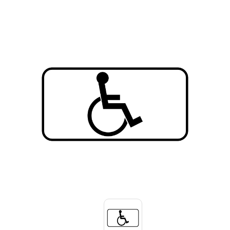
Знаки вертикальной разметки
Светодиодные дорожные знаки
Дорожные знаки с внутренней подсветкой
Заградительные светодиодные знаки
Передвижные заградительные знаки
Опоры дорожных знаков (Стойки)
Крепления для дорожных знаков (Хомуты)
Переносные опоры
Светодиодные знаки на солнечной
батарее