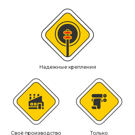
Металлические колесоотбойники
Сферические дорожные зеркала
Светофоры
Светодиодные светофоры T7
Мобильные сигнальные строительные
ограждения
Надежные крепления
Материалы для дорожной разметки
Знаки безопасности
Знаки магистральных газопроводов
Дорожное оборудование
Своё производство
Только