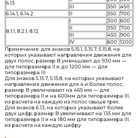
6.13
III
350
450
6.14.1, 6.14.2
II
350
700
I
300
600
II
350
700
8.1.1, 8.2.1, 8.12
III
450
900
IV
600
1200
Примечание: для знаков 5.15.1, 5.15.7, 5.15.8, на
которых указывают направления движения для
двух полос, размер B уменьшают до 930 мм —
для типоразмера II и до 1200 мм — для
типоразмера III
Для знаков 5.15.7, 5.15.8, на которых указывают
направления движения для 4 и более полос,
размер B увеличивают на 465 мм — для
типоразмера II и на 600мм для типоразмера III,
из расчета на каждую из полос свыше трех.
Для знаков 6.13, на которых указывают более
двух цифр, размер B увеличивают на 135 мм для
типоразмера II и на 180 мм для типоразмера III,
из расчета на каждую цифру