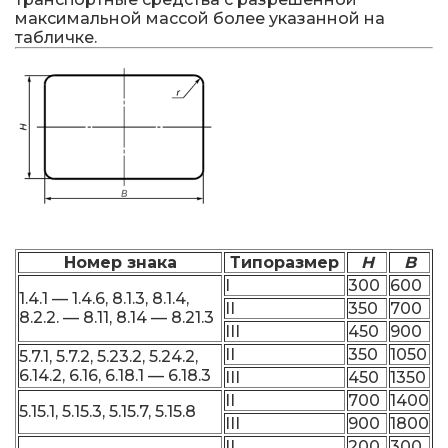
максимальной массой более указанной на
табличке.
Номер знака
Типоразмер
H
B
I
300
600
1.4.1 — 1.4.6, 8.1.3, 8.1.4,
II
350
700
8.2.2. — 8.11, 8.14 — 8.21.3
III
450
900
II
350
1050
5.7.1, 5.7.2, 5.23.2, 5.24.2,
6.14.2, 6.16, 6.18.1 — 6.18.3
III
450
1350
II
700
1400
5.15.1, 5.15.3, 5.15.7, 5.15.8
III
900
1800
II
200
300