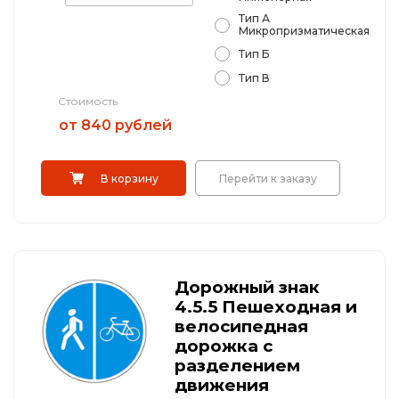
Тип А
Микропризматическая
Тип Б
Тип В
Стоимость
от 840 рублей
В корзину
Перейти к заказу
Дорожный знак
4.5.5 Пeшexoднaя и
вeлocипeднaя
дopoжкa c
paздeлeниeм
движeния