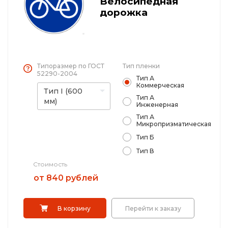
Велосипедная
Железнодорожные путевые знаки
дорожка
Выбрать
Прочее
Саратов
Типоразмер по ГОСТ
Тип пленки
52290-2004
Тип А
Коммерческая
Тип I (600
Тип А
мм)
Инженерная
Тип А
Микропризматическая
Тип Б
Тип В
Стоимость
от 840 рублей
В корзину
Перейти к заказу