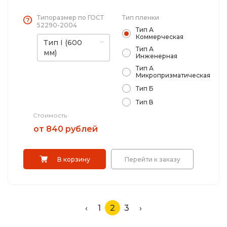
Типоразмер по ГОСТ
Тип пленки
52290-2004
Тип А
Коммерческая
Тип I (600
Тип А
мм)
Инженерная
Тип А
Микропризматическая
Тип Б
Тип В
Стоимость
от 840 рублей
В корзину
Перейти к заказу
‹
1
2
3
›