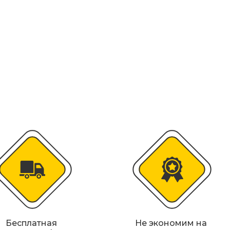
колесоотбойники
альные строительные ограждения
ости
удование
Бесплатная
Не экономим на