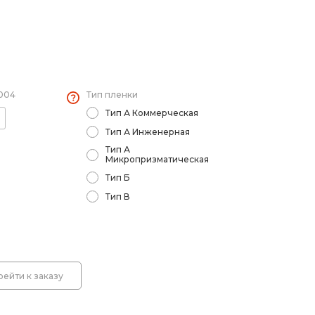
 светодиодные знаки
 знаков (Стойки)
2004
Тип пленки
Тип А Коммерческая
оры
Тип А Инженерная
Тип А
емы световой индикации
Микропризматическая
Тип Б
Тип В
лбики
лительные пластины. Ограждение солдатик.
рейти к заказу
оры