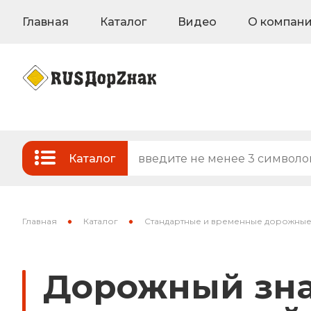
Главная
Каталог
Видео
О компан
Каталог
Стандартные и временные дорожные з
Знаки на флуоресцентном фоне
Главная
Каталог
Стандартные и временные дорожные
Знаки индивидуального проектирован
Дорожный зна
Знаки вертикальной разметки