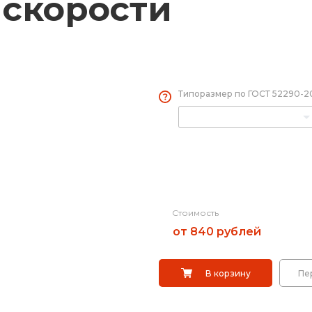
скорости
кой
Заградительные
Опоры дорожных
Типоразмер по ГОСТ 52290-
ты)
Переносные оп
Выбрать
арее
Дорожные сист
Саратов
ы
Сигнальные сто
Стоимость
от 840 рублей
ты)
Дорожные разде
В корзину
Пе
Вехи, делиниат