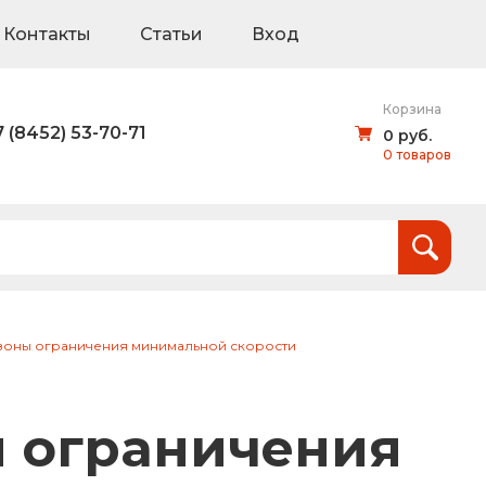
Контакты
Статьи
Вход
Корзина
7 (8452) 53-70-71
0 руб.
0 товаров
Итого:
0
руб.
и
 зоны ограничения минимальной скорости
тов (щиты для национальных проектов)
ы ограничения
дорожные знаки