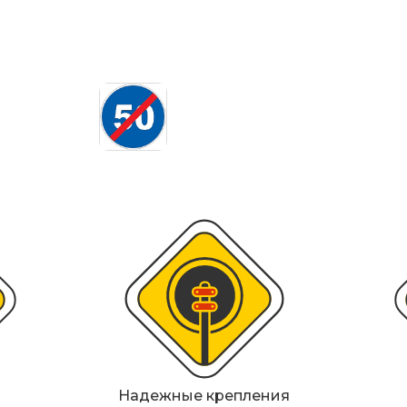
ИДН), демпферы
Металлические 
Светофоры
Мобильные сигн
Знаки безопасн
Дорожное обор
Прочее
Надежные крепления