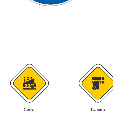
Искусственная дорожная неровность (
Сферические дорожные зеркала
Светодиодные светофоры T7
Материалы для дорожной разметки
Знаки магистральных газопроводов
Железнодорожные путевые знаки
Своё
Только