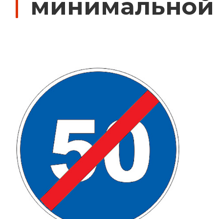
минимальной 
Дорожные знаки с внутренней подсвет
Передвижные заградительные знаки
Крепления для дорожных знаков (Хому
Светодиодные знаки на солнечной бат
Водоналивные барьеры, буферы, конус
Дорожные световозвращатели (катафо
Сигнальные гирлянды и фонари