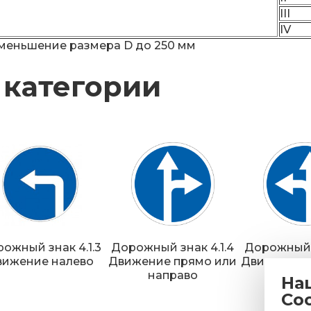
III
IV
 уменьшение размера D до 250 мм
 категории
ожный знак 4.1.3
Дорожный знак 4.1.4
Дорожный з
вижение налево
Движение прямо или
Движение 
направо
нал
На
Co