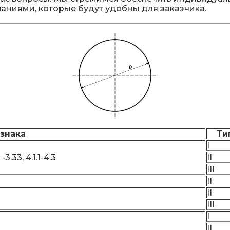
аниями, которые будут удобны для заказчика.
знака
Ти
I
 -3.33, 4.1.1-4.3
II
III
II
II
III
I
II