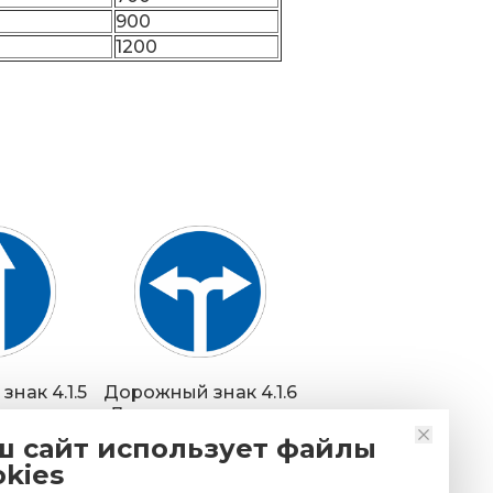
900
1200
нак 4.1.5
Дорожный знак 4.1.6
прямо или
Движение направо
ево
или налево
ш сайт использует файлы
okies