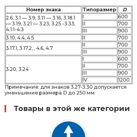
Номер знака
Типоразмер
D
I
600
2.6, 3.1 — 3.9, 3.11 — 3.16, 3.18.1
— 3.19, 3.21 — 3.23, 3.25 -3.33,
II
700
4.1.1-4.3
III
900
3.10, 4.4, 4.5
II
700
II
700
3.17.1, 3.17.2, , 4.6, 4.7
III
900
I
600
II
700
3.20, 3.24
III
900
IV
1200
Примечание: для знаков 3.27-3.30 допускается
уменьшение размера D до 250 мм
Товары в этой же категории