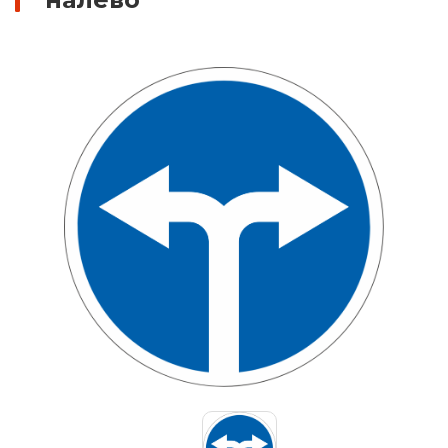
Знаки вертикальной разметки
Светодиодные дорожные знаки
Дорожные знаки с внутренней подсветкой
Заградительные светодиодные знаки
Передвижные заградительные знаки
Опоры дорожных знаков (Стойки)
Крепления для дорожных знаков (Хомуты)
Переносные опоры
Светодиодные знаки на солнечной
батарее