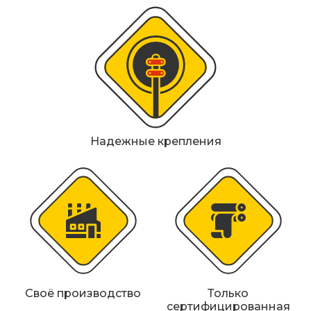
Металлические колесоотбойники
Сферические дорожные зеркала
Светофоры
Светодиодные светофоры T7
Мобильные сигнальные строительные
Надежные крепления
ограждения
Материалы для дорожной разметки
Знаки безопасности
Знаки магистральных газопроводов
Дорожное оборудование
Своё производство
Только
сертифицированная