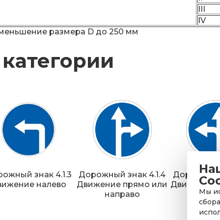
III
IV
 уменьшение размера D до 250 мм
 категории
На
ожный знак 4.1.3
Дорожный знак 4.1.4
Дорожный з
Co
вижение налево
Движение прямо или
Движение 
Мы ис
направо
нал
сбора
испол