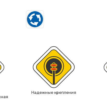
ИДН), демпферы
Металлические 
Светофоры
Мобильные сигн
Знаки безопасн
Дорожное обор
Прочее
Надежные крепления
нная