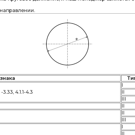
направлении.
знака
Ти
I
 -3.33, 4.1.1-4.3
II
III
II
II
III
I
II