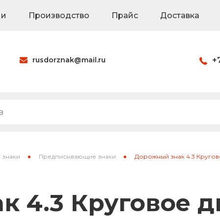
ии
Производство
Прайс
Доставка
rusdorznak@mail.ru
+
Оформить заказ
наки
Знаки на щитах
Каркасные знак
 знаки
Предписывающие знаки
Дорожный знак 4.3 Круго
ия
Паспорта объек
к 4.3 Круговое 
Светодиодные 