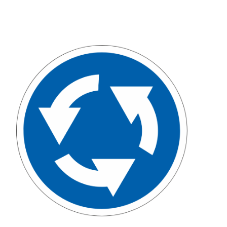
Дорожные знаки с внутренней подсвет
Передвижные заградительные знаки
Крепления для дорожных знаков (Хому
Светодиодные знаки на солнечной бат
Водоналивные барьеры, буферы, конус
Дорожные световозвращатели (катафо
Сигнальные гирлянды и фонари