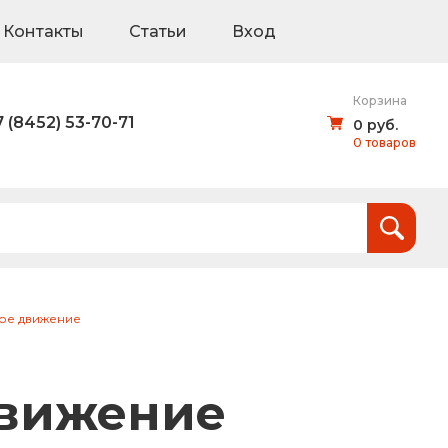
Контакты
Статьи
Вход
Корзина
7 (8452) 53-70-71
0 руб.
0 товаров
Итого:
0
руб.
и
вое движение
тов (щиты для национальных проектов)
движение
дорожные знаки