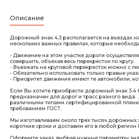
Описание
Дорожный знак 4.3 располагается на въездах н
нескольких важных правилах, которые необход
- Движение на этом участке дороги осуществля
совершить, объехав весь перекресток по кругу.
- Въезжать на круговой перекресток можно с лю
- Обязательно использовать только правые указ
- Приоритет движения имеют те автомобили, ко
Если Вы хотите приобрести дорожный знак 3.4 
предназначен для дорог и трасс разного вида
различными типами сертифицированной пленки:
требованиям ГОСТ.
Мы изготавливаем около трех тысяч дорожных з
короткие сроки и доставим его в любой регион 
Оформите заказ, выбрав нужные параметры зна