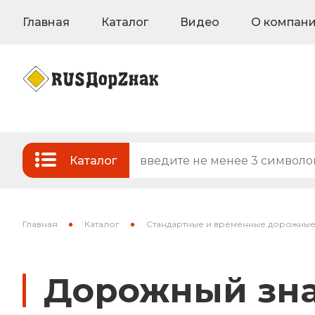
Главная
Каталог
Видео
О компан
Каталог
Стандартные и временные дорожные з
Знаки на флуоресцентном фоне
Главная
Каталог
Стандартные и временные дорожные
Знаки индивидуального проектирован
Дорожный зна
Знаки вертикальной разметки