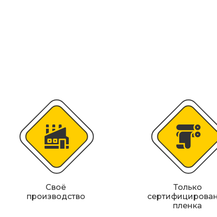
Искусственная дорожная неровность (
Сферические дорожные зеркала
Светодиодные светофоры T7
Материалы для дорожной разметки
Знаки магистральных газопроводов
Железнодорожные путевые знаки
Своё
Только
производство
сертифицирова
пленка