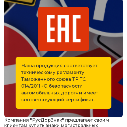
Знаки вертикальной разметки
Светодиодные дорожные знаки
Дорожные знаки с внутренней подсветкой
Заградительные светодиодные знаки
Передвижные заградительные знаки
Наша продукция соответствует
техническому регламенту
Опоры дорожных знаков (Стойки)
Таможенного союза ТР ТС
Выбрать
014/2011 «О безопасности
Крепления для дорожных знаков (Хомуты)
автомобильных дорог» и имеет
Саратов
соответствующий сертификат.
Переносные опоры
Светодиодные знаки на солнечной
Компания "РусДорЗнак" предлагает своим
батарее
клиентам купить знаки магистральных