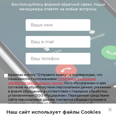
Воспользуйтесь формой обратной связи. Наши
менеджеры ответят на любые вопросы.
Нажимая кнопку "Отправить заявку", я подтверждаю, что
ознакомился с положениями
Политики в отношении
обработки персональных данных
ООО «Русдорзнак» и даю
согласие на обработку моих персональных данных, указанных
в форме обращения, в соответствии с порядком обработки,
установленным ООО «Русдорзнак». Переданные средствами
сайта персональные данные считаются общедоступными в
соответствии со статьей 8 Федерального закона "О
персональных данных" от 8 июля 2006 года.
Наш сайт использует файлы Cookies