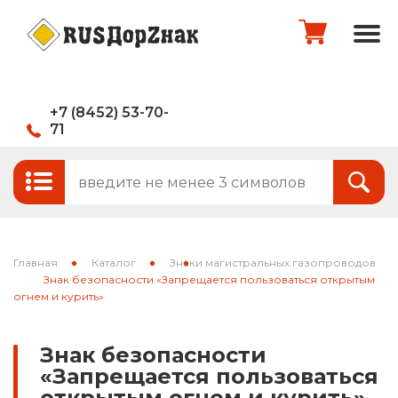
+7 (8452) 53-70-
71
Стандартные и временные дорожные
Итого:
0
руб.
знаки
Знаки на щитах
Оформить заказ
Знаки на флуоресцентном фоне
Главная
Каталог
Знаки магистральных газопроводов
Каркасные знаки
Знак безопасности «Запрещается пользоваться открытым
огнем и курить»
Знаки индивидуального проектирования
Знак безопасности
Паспорта объектов (щиты для
«Запрещается пользоваться
национальных проектов)
открытым огнем и курить»