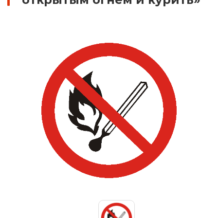
Знаки вертикальной разметки
Светодиодные дорожные знаки
Дорожные знаки с внутренней подсветкой
Заградительные светодиодные знаки
Передвижные заградительные знаки
Опоры дорожных знаков (Стойки)
Выбрать
Крепления для дорожных знаков (Хомуты)
Переносные опоры
Саратов
Светодиодные знаки на солнечной
батарее