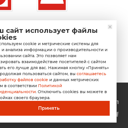
жарный
Знак «Место
ключения
размещения
ш сайт использует файлы
 пожарной
нескольких средств
okies
тики»
противопожарной
пользуем cookie и метрические системы для
защиты»
 и анализа информации о производительности и
ьзовании сайта. Это позволяет нам
зировать взаимодействие посетителей с сайтом
ать его лучше для вас. Нажимая кнопку «Принять»
родолжая пользоваться сайтом, вы
соглашаетесь
работку файлов cookie
и данных метрических
м в соответствии
Политикой
иденциальности
. Отключить cookies вы можете в
ойках своего браузера.
rusdorznak@mail.ru
+7 (8452) 53-70-71
Принять