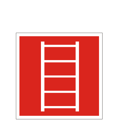
Дорожные знаки с внутренней подсвет
Передвижные заградительные знаки
Крепления для дорожных знаков (Хому
Светодиодные знаки на солнечной бат
Водоналивные барьеры, буферы, конус
Дорожные световозвращатели (катафо
Сигнальные гирлянды и фонари