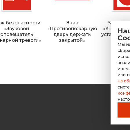
ак безопасности
Знак
Знак по
«Звуковой
«Противопожарную
«Кнопка в
На
оповещатель
дверь держать
установок
Co
жарной тревоги»
закрытой»
автома
Мы ис
сбора
испол
анали
и дел
или п
на об
систе
конф
настр