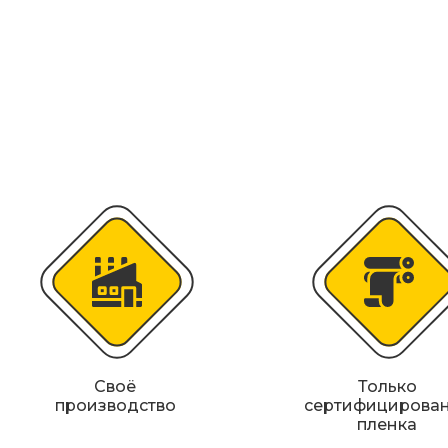
Искусственная дорожная неровность (
Сферические дорожные зеркала
Светодиодные светофоры T7
Материалы для дорожной разметки
Знаки магистральных газопроводов
Железнодорожные путевые знаки
Своё
Только
производство
сертифицирова
пленка