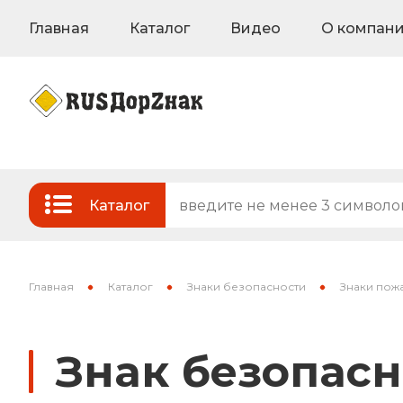
Главная
Каталог
Видео
О компан
Каталог
Стандартные и временные дорожные з
Знаки на флуоресцентном фоне
Главная
Каталог
Знаки безопасности
Знаки пож
Знаки индивидуального проектирован
Знак безопас
Знаки вертикальной разметки