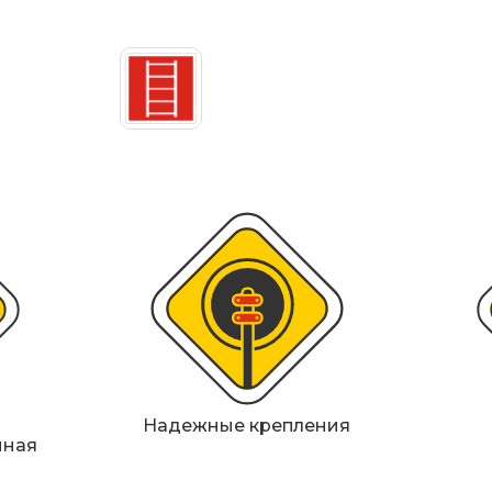
ИДН), демпферы
Металлические 
Светофоры
Мобильные сигн
Знаки безопасн
Дорожное обор
Прочее
Надежные крепления
нная