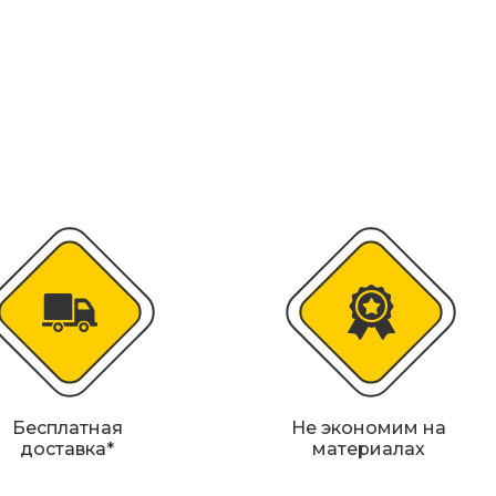
колесоотбойники
альные строительные ограждения
ости
удование
Бесплатная
Не экономим на
доставка*
материалах