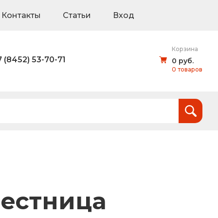
Контакты
Статьи
Вход
Корзина
7 (8452) 53-70-71
0 руб.
0 товаров
Итого:
0
руб.
и
тов (щиты для национальных проектов)
лестница
дорожные знаки