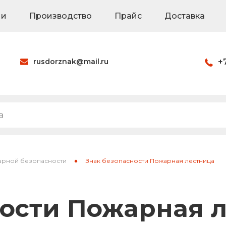
ии
Производство
Прайс
Доставка
rusdorznak@mail.ru
+
Оформить заказ
наки
Знаки на щитах
Каркасные знак
арной безопасности
Знак безопасности Пожарная лестница
ия
Паспорта объек
ности Пожарная 
Светодиодные 