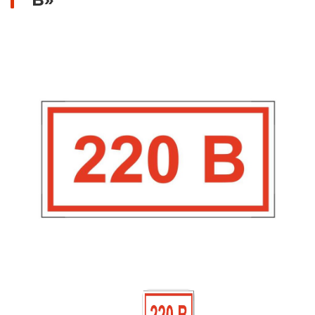
Знаки вертикальной разметки
Светодиодные дорожные знаки
Дорожные знаки с внутренней подсветкой
Заградительные светодиодные знаки
Передвижные заградительные знаки
Опоры дорожных знаков (Стойки)
Выбрать
Крепления для дорожных знаков (Хомуты)
Переносные опоры
Саратов
Светодиодные знаки на солнечной
батарее