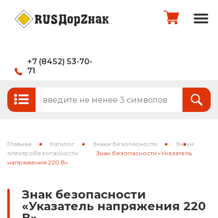
+7 (8452) 53-70-
71
Стандартные и временные дорожные
Итого:
0
руб.
знаки
Знаки на щитах
Оформить заказ
Знаки на флуоресцентном фоне
Главная
Каталог
Знаки безопасности
Знаки
Каркасные знаки
электробезопасности
Знак безопасности «Указатель
напряжения 220 В»
Знаки индивидуального проектирования
Знак безопасности
Паспорта объектов (щиты для
«Указатель напряжения 220
национальных проектов)
В»