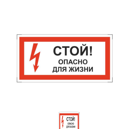
Знаки вертикальной разметки
Светодиодные дорожные знаки
Дорожные знаки с внутренней подсветкой
Заградительные светодиодные знаки
Передвижные заградительные знаки
Опоры дорожных знаков (Стойки)
Выбрать
Крепления для дорожных знаков (Хомуты)
Переносные опоры
Саратов
Светодиодные знаки на солнечной
батарее