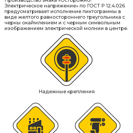
Производство знака «Осторожно!
Металлические колесоотбойники
Электрическое напряжение» по ГОСТ Р 12.4.026
предусматривает исполнение пиктограммы в
Сферические дорожные зеркала
виде желтого равностороннего треугольника с
черны окаймлением и с черным символьным
изображением электрической молнии в центре.
Светофоры
Светодиодные светофоры T7
Мобильные сигнальные строительные
ограждения
Материалы для дорожной разметки
Надежные крепления
Знаки безопасности
Знаки магистральных газопроводов
Дорожное оборудование