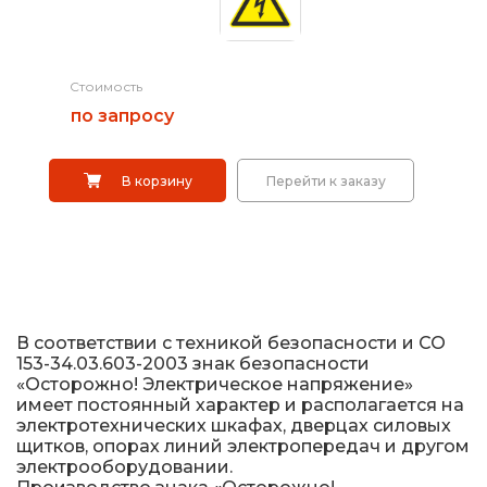
Выбрать
Дорожные системы световой индикации
Стоимость
Водоналивные барьеры, буферы, конусы
Саратов
по запросу
Сигнальные столбики
В корзину
Перейти к заказу
Дорожные световозвращатели (катафоты)
Дорожные разделительные пластины.
Ограждение солдатик.
Сигнальные гирлянды и фонари
В соответствии с техникой безопасности и СО
153-34.03.603-2003 знак безопасности
Вехи, делиниаторы
«Осторожно! Электрическое напряжение»
имеет постоянный характер и располагается на
Искусственная дорожная неровность (ИДН),
электротехнических шкафах, дверцах силовых
демпферы
щитков, опорах линий электропередач и другом
электрооборудовании.