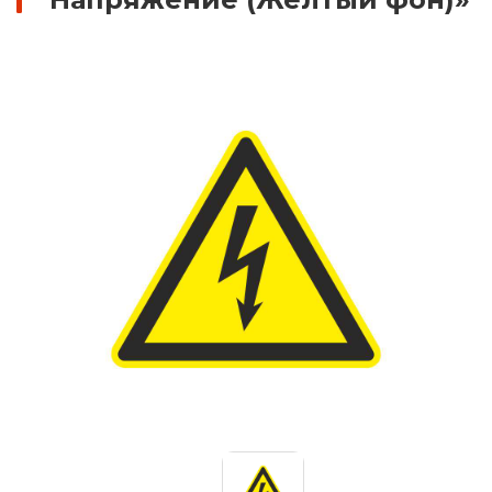
Знаки вертикальной разметки
Светодиодные дорожные знаки
Дорожные знаки с внутренней подсветкой
Заградительные светодиодные знаки
Передвижные заградительные знаки
Опоры дорожных знаков (Стойки)
Крепления для дорожных знаков (Хомуты)
Переносные опоры
Светодиодные знаки на солнечной
батарее