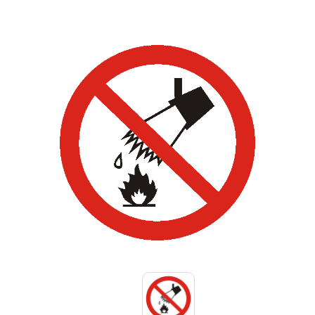
Знаки вертикальной разметки
Светодиодные дорожные знаки
Дорожные знаки с внутренней подсветкой
Заградительные светодиодные знаки
Передвижные заградительные знаки
Опоры дорожных знаков (Стойки)
Крепления для дорожных знаков (Хомуты)
Переносные опоры
Выбрать
Светодиодные знаки на солнечной
батарее