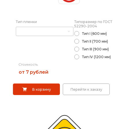
Саратов
Дорожные системы световой индикации
Тип пленки
Типоразмер по ГОСТ
Водоналивные барьеры, буферы, конусы
52290-2004
Тип I (600 мм)
Сигнальные столбики
Тип II (700 мм)
Тип III (900 мм)
Дорожные световозвращатели (катафоты)
Тип IV (1200 мм)
Стоимость
Дорожные разделительные пластины.
Ограждение солдатик.
от 7 рублей
Сигнальные гирлянды и фонари
В корзину
Перейти к заказу
Вехи, делиниаторы
Искусственная дорожная неровность (ИДН),
демпферы