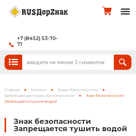
+7 (8452) 53-70-
71
Стандартные и временные дорожные
Итого:
0
руб.
знаки
Знаки на щитах
Оформить заказ
Знаки на флуоресцентном фоне
Главная
Каталог
Знаки безопасности
Каркасные знаки
Запрещающие знаки безопасности
Знак безопасности
Запрещается тушить водой
Знаки индивидуального проектирования
Знак безопасности
Паспорта объектов (щиты для
Запрещается тушить водой
национальных проектов)