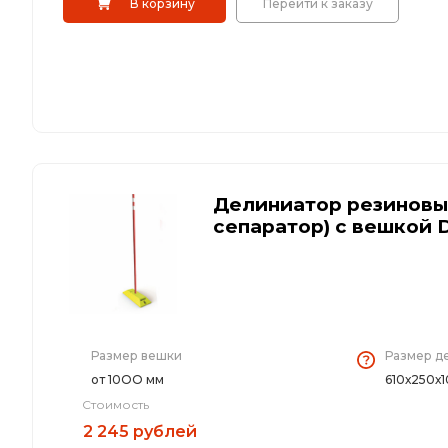
В корзину
Перейти к заказу
Делиниатор резиновы
сепаратор) с вешкой
Размер вешки
Размер д
от 10ОО мм
610х250х
Стоимость
2 245 рублей