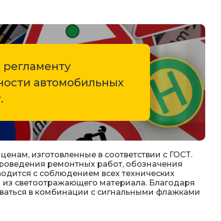
 светодиодные знаки
 знаков (Стойки)
 регламенту
сности автомобильных
оры
.
емы световой индикации
лбики
енам, изготовленные в соответствии с ГОСТ.
проведения ремонтных работ, обозначения
лительные пластины. Ограждение солдатик.
одится с соблюдением всех технических
сы из светоотражающего материала. Благодаря
ваться в комбинации с сигнальными флажками
оры