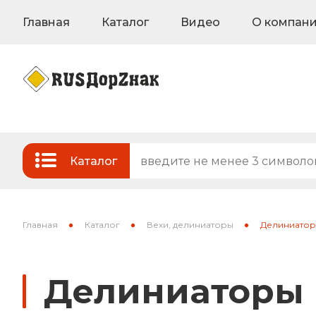
Главная
Каталог
Видео
О компан
Каталог
Стандартные и временные дорожные з
Знаки на флуоресцентном фоне
Главная
Каталог
Вехи, делиниаторы
Делиниато
Знаки индивидуального проектирован
Делиниаторы
Знаки вертикальной разметки