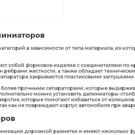
линиаторов
тегорий в зависимости от типа материала, из кото
т собой формовое изделие с соединителями по кр
н рёбрами жесткости, а также обладает технически
сепаратора закрываются пластиковыми заглушками.
более прочными сепараторами, которые выдержив
 дополнительно можно установить делиниаторы-сто
рстия, которые помогают избавиться от излишков 
ак как не повреждают корпус автомобиля при авар
оров
низации дорожной разметки и имеют несколько ф