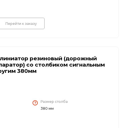
Перейти к заказу
линиатор резиновый (дорожный
паратор) со столбиком сигнальным
ругим 380мм
Размер столба
380 мм