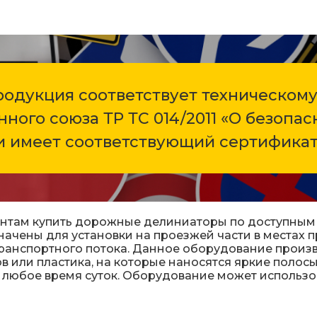
кой
Заградительные
Опоры дорожных
одукция соответствует техническому
ного союза ТР ТС 014/2011 «О безопа
ты)
Переносные оп
и имеет соответствующий сертификат
арее
Дорожные сист
ы
Сигнальные сто
нтам купить дорожные делиниаторы по доступным ц
чены для установки на проезжей части в местах 
ты)
Дорожные разде
ранспортного потока. Данное оборудование произв
в или пластика, на которые наносятся яркие поло
 любое время суток. Оборудование может использо
Вехи, делиниат