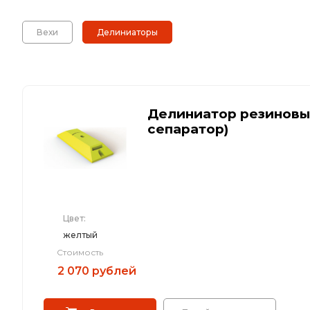
Искусственная дорожная неровность (
Вехи
Делиниаторы
Сферические дорожные зеркала
Светодиодные светофоры T7
Делиниатор резиновы
сепаратор)
Материалы для дорожной разметки
Знаки магистральных газопроводов
Цвет:
Железнодорожные путевые знаки
желтый
Стоимость
2 070 рублей