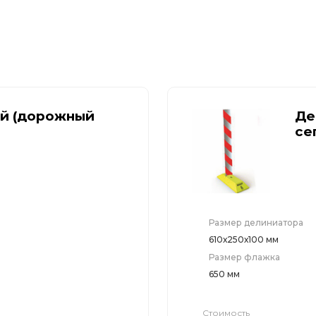
ИДН), демпферы
Металлические 
Выбрать
Светофоры
Саратов
Мобильные сигн
й (дорожный
Де
се
Знаки безопасн
Дорожное обор
Размер делиниатора
Прочее
610х250х100 мм
Размер флажка
650 мм
Стоимость