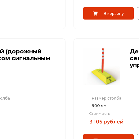
В корзину
й (дорожный
Де
ком сигнальным
се
уп
толба
Размер столба
900 мм
Стоимость
3 105 рублей