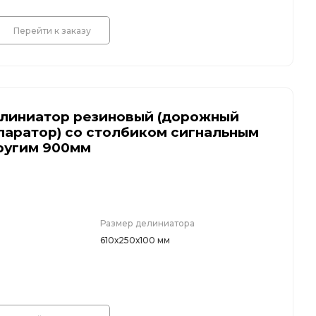
Перейти к заказу
линиатор резиновый (дорожный
паратор) со столбиком сигнальным
ругим 900мм
Размер делиниатора
610х250х100 мм