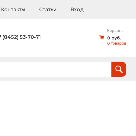
Контакты
Статьи
Вход
Корзина
7 (8452) 53-70-71
0 руб.
0 товаров
Итого:
0
руб.
и
тов (щиты для национальных проектов)
дорожные знаки