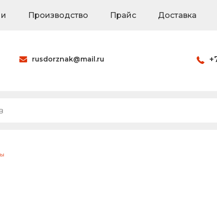
ии
Производство
Прайс
Доставка
rusdorznak@mail.ru
+
Оформить заказ
наки
Знаки на щитах
Каркасные знак
ры
ия
Паспорта объек
Светодиодные 