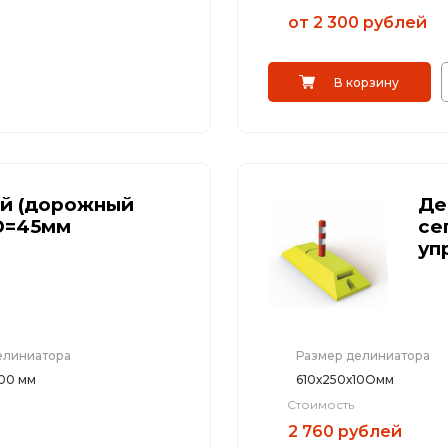
от 2 300 рублей
В корзину
й (дорожный
Де
 D=45мм
се
уп
елиниатора
Размер делиниатора
100 мм
610х250х10Омм
Стоимость
2 760 рублей