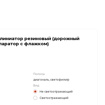
колесоотбойники
альные строительные ограждения
линиатор резиновый (дорожный
паратор с флажком)
ости
удование
Полосы
диагональ, светофильтр
Вид
Не светоотражающий
Светоотражающий