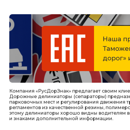
Дорожные знаки с внутренней подсвет
Передвижные заградительные знаки
Наша пр
Таможен
Крепления для дорожных знаков (Хому
дорог» 
Светодиодные знаки на солнечной бат
Водоналивные барьеры, буферы, конус
Компания «РусДорЗнак» предлагает своим клие
Дорожные делиниаторы (сепараторы) предназна
Дорожные световозвращатели (катафо
парковочных мест и регулирования движения т
регламентов из качественной резины, полимеро
этому делиниаторы хорошо видны водителям в
Сигнальные гирлянды и фонари
и знаками дополнительной информации.