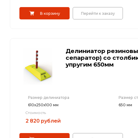
В корзину
Перейти к заказу
Делиниатор резиновы
сепаратор) со столби
упругим 650мм
Размер делиниатора
Размер с
610х250х100 мм
650 мм
Стоимость
2 820 рублей