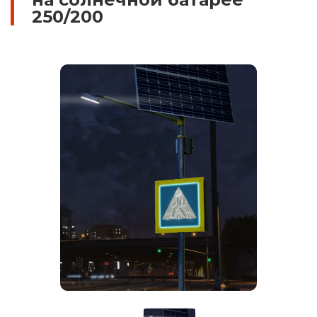
250/200
Знаки вертикальной разметки
Светодиодные дорожные знаки
Дорожные знаки с внутренней подсветкой
Заградительные светодиодные знаки
Передвижные заградительные знаки
Опоры дорожных знаков (Стойки)
Выбрать
Крепления для дорожных знаков (Хомуты)
Саратов
Переносные опоры
Светодиодные знаки на солнечной
батарее