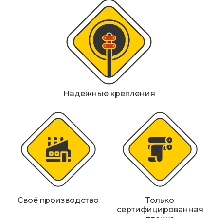
Металлические колесоотбойники
Сферические дорожные зеркала
Светофоры
Светодиодные светофоры T7
Надежные крепления
Мобильные сигнальные строительные
ограждения
Материалы для дорожной разметки
Знаки безопасности
Знаки магистральных газопроводов
Дорожное оборудование
Своё производство
Только
сертифицированная