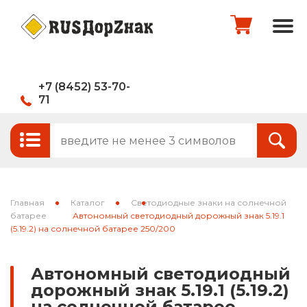
+7 (8452) 53-70-
71
Стандартные и временные дорожные
Итого:
0
руб.
знаки
Знаки на щитах
Оформить заказ
Знаки на флуоресцентном фоне
Главная
Каталог
Светодиодные знаки на солнечной
Каркасные знаки
батарее
Автономный светодиодный дорожный знак 5.19.1
(5.19.2) на солнечной батарее 250/200
Знаки индивидуального проектирования
Автономный светодиодный
Паспорта объектов (щиты для
дорожный знак 5.19.1 (5.19.2)
национальных проектов)
на солнечной батарее