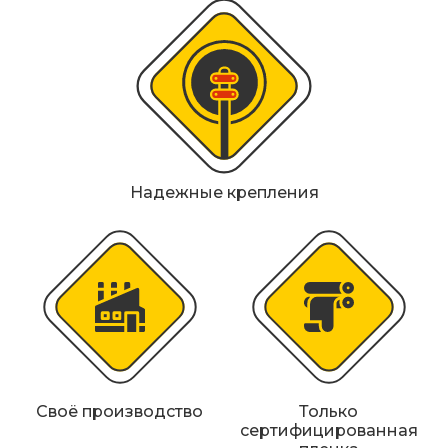
Металлические колесоотбойники
Сферические дорожные зеркала
Светофоры
Светодиодные светофоры T7
Надежные крепления
Мобильные сигнальные строительные
ограждения
Материалы для дорожной разметки
Знаки безопасности
Знаки магистральных газопроводов
Дорожное оборудование
Своё производство
Только
сертифицированная