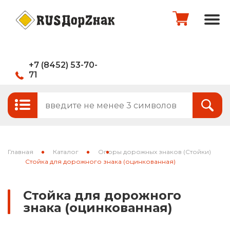
+7 (8452) 53-70-
71
Стандартные и временные дорожные
Итого:
0
руб.
знаки
Знаки на щитах
Оформить заказ
Знаки на флуоресцентном фоне
Главная
Каталог
Опоры дорожных знаков (Стойки)
Каркасные знаки
Стойка для дорожного знака (оцинкованная)
Знаки индивидуального проектирования
Стойка для дорожного
знака (оцинкованная)
Паспорта объектов (щиты для
национальных проектов)