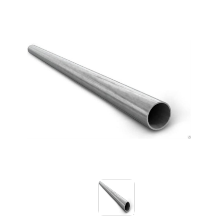
Знаки вертикальной разметки
Светодиодные дорожные знаки
Дорожные знаки с внутренней подсветкой
Заградительные светодиодные знаки
Передвижные заградительные знаки
Опоры дорожных знаков (Стойки)
Выбрать
Крепления для дорожных знаков (Хомуты)
Саратов
Переносные опоры
Светодиодные знаки на солнечной
батарее