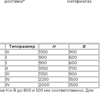
доставка*
материалах
.
Типоразмер
H
B
III
1350
900
I
900
600
I
900
600
II
1050
700
III
1350
900
IV
2250
1500
IV
2000
1500
ров H и B до 800 и 500 мм соответственно. Для