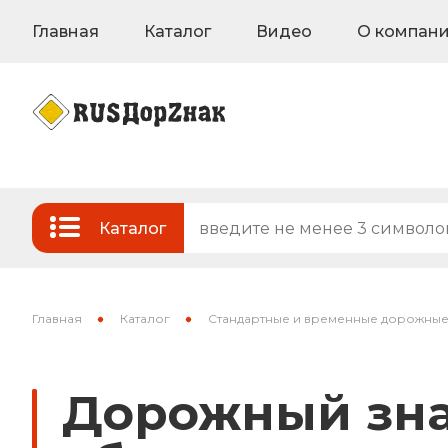
Главная
Каталог
Видео
О компан
Каталог
Стандартные и временные дорожные з
Знаки на флуоресцентном фоне
Главная
Каталог
Стандартные и временные дорожные
Знаки индивидуального проектирован
Дорожный зна
Знаки вертикальной разметки