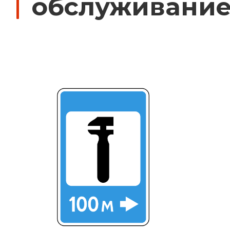
обслуживание
Дорожные знаки с внутренней подсвет
Передвижные заградительные знаки
Крепления для дорожных знаков (Хому
Светодиодные знаки на солнечной бат
Водоналивные барьеры, буферы, конус
Дорожные световозвращатели (катафо
Сигнальные гирлянды и фонари