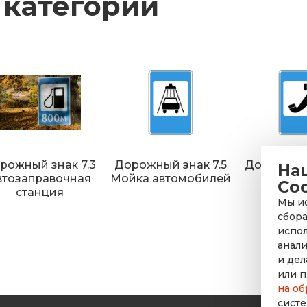
 категории
рожный знак 7.3
Дорожный знак 7.5
Дорожный 
На
втозаправочная
Мойка автомобилей
Теле
Co
станция
Мы ис
сбора
испол
анали
и дел
или п
на об
систе