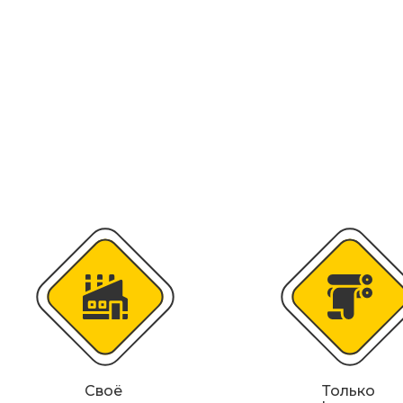
Искусственная дорожная неровность (
Сферические дорожные зеркала
Светодиодные светофоры T7
Материалы для дорожной разметки
Знаки магистральных газопроводов
Железнодорожные путевые знаки
Своё
Только