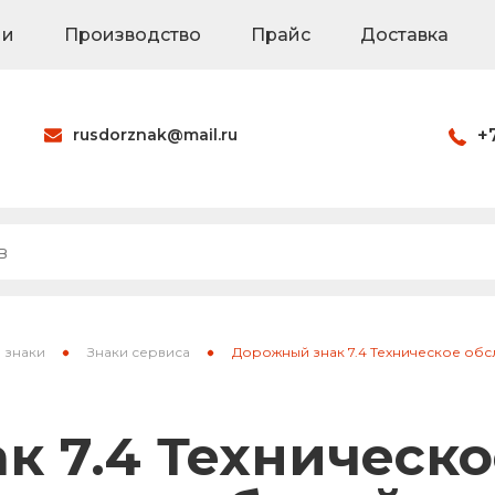
ии
Производство
Прайс
Доставка
rusdorznak@mail.ru
+
Оформить заказ
наки
Знаки на щитах
Каркасные знак
 знаки
Знаки сервиса
Дорожный знак 7.4 Техническое об
ия
Паспорта объек
к 7.4 Техническо
Светодиодные 