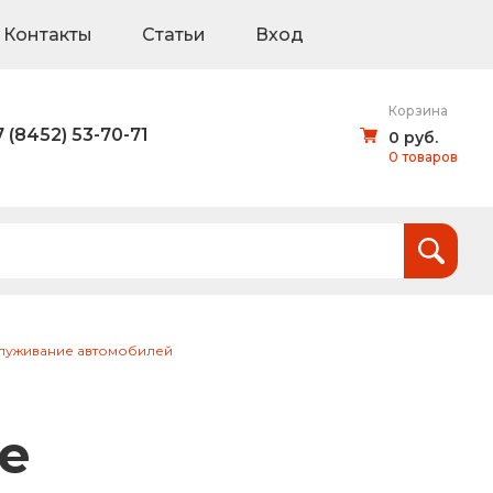
Контакты
Статьи
Вход
Корзина
7 (8452) 53-70-71
0 руб.
0 товаров
Итого:
0
руб.
и
служивание автомобилей
тов (щиты для национальных проектов)
е
дорожные знаки