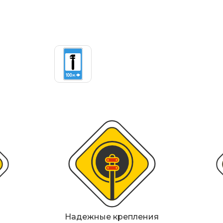
ИДН), демпферы
Металлические 
Светофоры
Мобильные сигн
Знаки безопасн
Дорожное обор
Прочее
Надежные крепления