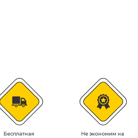
колесоотбойники
альные строительные ограждения
ости
удование
Бесплатная
Не экономим на