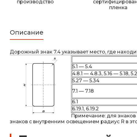
производство
сертифицирова
пленка
Описание
Дорожный знак 7.4 указывает место, где наход
5.1 — 5.4
4.8.1 — 4.8.3, 5.16 — 5.18, 5.2
5.27 — 5.34
7.1 — 7.18
6.1
6.19.1, 6.19.2
Примечание: для знаков 5
знаков с внутренним освещением радиус R в эт