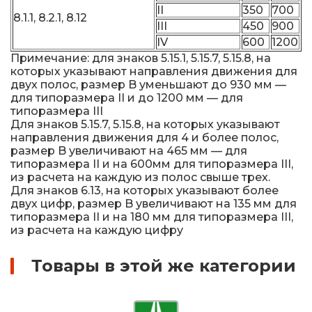
II
350
700
8.1.1, 8.2.1, 8.12
III
450
900
IV
600
1200
Примечание: для знаков 5.15.1, 5.15.7, 5.15.8, на
которых указывают направления движения для
двух полос, размер B уменьшают до 930 мм —
для типоразмера II и до 1200 мм — для
типоразмера III
Для знаков 5.15.7, 5.15.8, на которых указывают
направления движения для 4 и более полос,
размер B увеличивают на 465 мм — для
типоразмера II и на 600мм для типоразмера III,
из расчета на каждую из полос свыше трех.
Для знаков 6.13, на которых указывают более
двух цифр, размер B увеличивают на 135 мм для
типоразмера II и на 180 мм для типоразмера III,
из расчета на каждую цифру
Товары в этой же категории