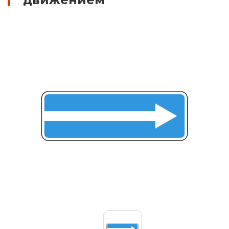
Знаки вертикальной разметки
Светодиодные дорожные знаки
Дорожные знаки с внутренней подсветкой
Заградительные светодиодные знаки
Передвижные заградительные знаки
Опоры дорожных знаков (Стойки)
Крепления для дорожных знаков (Хомуты)
Переносные опоры
Светодиодные знаки на солнечной
батарее