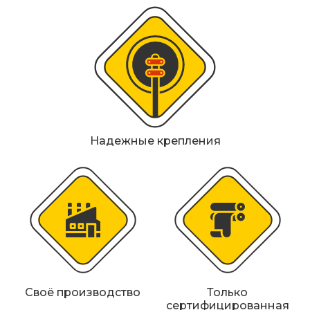
Металлические колесоотбойники
Сферические дорожные зеркала
Светофоры
Светодиодные светофоры T7
Мобильные сигнальные строительные
Надежные крепления
ограждения
Материалы для дорожной разметки
Знаки безопасности
Знаки магистральных газопроводов
Дорожное оборудование
Своё производство
Только
сертифицированная