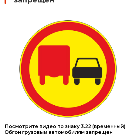
Знаки вертикальной разметки
Светодиодные дорожные знаки
Дорожные знаки с внутренней подсветкой
Заградительные светодиодные знаки
Передвижные заградительные знаки
Опоры дорожных знаков (Стойки)
Крепления для дорожных знаков (Хомуты)
Переносные опоры
Посмотрите видео по знаку 3.22 (временный)
Светодиодные знаки на солнечной
Обгон грузовым автомобилям запрещен
батарее
Выбрать