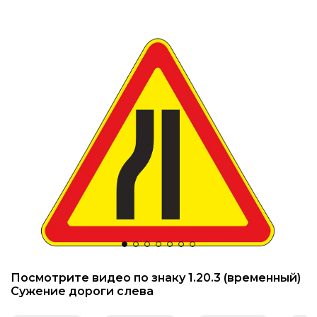
Знаки вертикальной разметки
Светодиодные дорожные знаки
Дорожные знаки с внутренней подсветкой
Заградительные светодиодные знаки
Передвижные заградительные знаки
Опоры дорожных знаков (Стойки)
Крепления для дорожных знаков (Хомуты)
Переносные опоры
Посмотрите видео по знаку 1.20.3 (временный)
Сужение дороги слева
Светодиодные знаки на солнечной
батарее