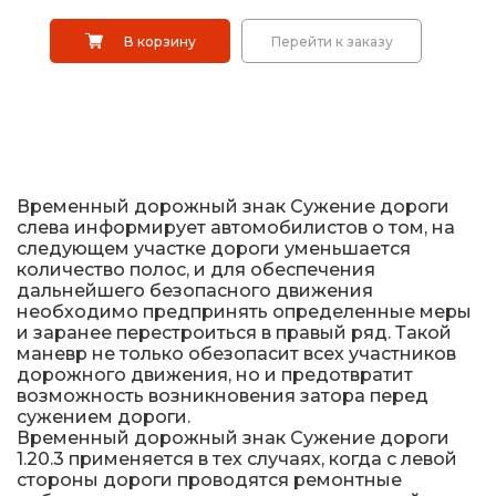
Металлические колесоотбойники
В корзину
Перейти к заказу
Сферические дорожные зеркала
Светофоры
Светодиодные светофоры T7
Временный дорожный знак Сужение дороги
Мобильные сигнальные строительные
слева информирует автомобилистов о том, на
ограждения
следующем участке дороги уменьшается
количество полос, и для обеспечения
Материалы для дорожной разметки
дальнейшего безопасного движения
необходимо предпринять определенные меры
и заранее перестроиться в правый ряд. Такой
Знаки безопасности
маневр не только обезопасит всех участников
дорожного движения, но и предотвратит
возможность возникновения затора перед
Знаки магистральных газопроводов
сужением дороги.
Временный дорожный знак Сужение дороги
Дорожное оборудование
1.20.3 применяется в тех случаях, когда с левой
стороны дороги проводятся ремонтные