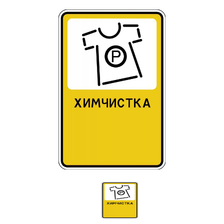
Знаки вертикальной разметки
Светодиодные дорожные знаки
Дорожные знаки с внутренней подсветкой
Заградительные светодиодные знаки
Передвижные заградительные знаки
Опоры дорожных знаков (Стойки)
Крепления для дорожных знаков (Хомуты)
Переносные опоры
Выбрать
Светодиодные знаки на солнечной
батарее