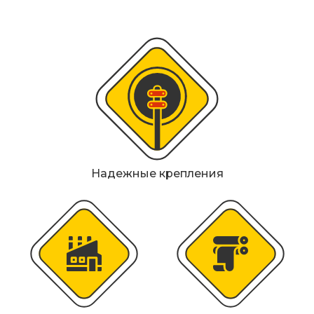
Металлические колесоотбойники
Сферические дорожные зеркала
Светофоры
Светодиодные светофоры T7
Мобильные сигнальные строительные
ограждения
Надежные крепления
Материалы для дорожной разметки
Знаки безопасности
Знаки магистральных газопроводов
Дорожное оборудование