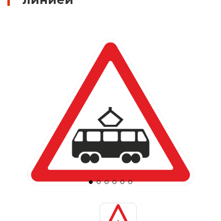
Знаки вертикальной разметки
Светодиодные дорожные знаки
Дорожные знаки с внутренней подсветкой
Заградительные светодиодные знаки
Передвижные заградительные знаки
Опоры дорожных знаков (Стойки)
Крепления для дорожных знаков (Хомуты)
Переносные опоры
Светодиодные знаки на солнечной
батарее