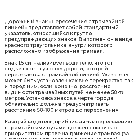
Металлические колесоотбойники
Сферические дорожные зеркала
Дорожный знак «Пересечение с трамвайной
линией» представляет собой стандартный
Светофоры
указатель, относящийся к группе
предупреждающих знаков. Выполнен он в виде
красного треугольника, внутри которого
Светодиодные светофоры T7
расположено изображение трамвая.
Мобильные сигнальные строительные
Знак 1.5 сигнализирует водителю, что тот
ограждения
подъезжает к участку дороги, который
пересекается с трамвайной линией. Указатель
Материалы для дорожной разметки
может быть установлен как вне перекрестка, так
и перед ним, если, конечно, расстояние
видимости трамвайных путей не менее 50-ти
Знаки безопасности
метров. Установка знаков в черте города
обязательно должна предусматривать
расстояние 50-100 метров до пересечения.
Знаки магистральных газопроводов
Каждый водитель, приближаясь к пересечению
Дорожное оборудование
с трамвайными путями должен помнить о
приоритетном праве на движение трамвая (за