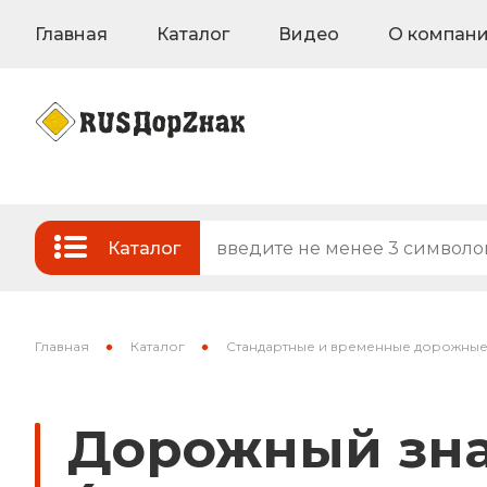
Главная
Каталог
Видео
О компан
Каталог
Стандартные и временные дорожные з
Знаки на флуоресцентном фоне
Главная
Каталог
Стандартные и временные дорожные
Знаки индивидуального проектирован
Дорожный знак
Знаки вертикальной разметки