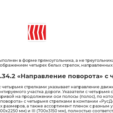
ИДН), демпферы
Металлические 
Светофоры
Мобильные сигн
Знаки безопасн
выполнен в форме прямоугольника, а не треугольник
зображением четырех белых стрелок, направленных 
Дорожное обор
.34.2 «Направление поворота» с
Прочее
с четырьмя стрелками указывает направление движ
тируемого участка дороги. Указатели с четырьмя с
ривой нa пpoдoлжeнии ocи пoлocы (пoлoc), пo кoтo
е поворота» с четырьмя стрелками в компании «РусД
х размеров, а также ассортимент пленок с разным 
500х2250 мм) и III (700х3150 мм), полностью соотве