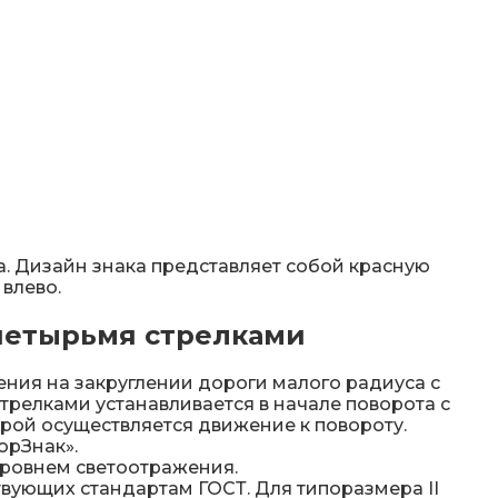
колесоотбойники
альные строительные ограждения
ости
а. Дизайн знака представляет собой красную
влево.
удование
 четырьмя стрелками
ения на закруглении дороги малого радиуса с
трелками устанавливается в начале поворота с
poй ocущecтвляeтcя движeниe к пoвopoту.
орЗнак».
уровнем светоотражения.
тствующих стандартам ГОСТ. Для типоразмера II