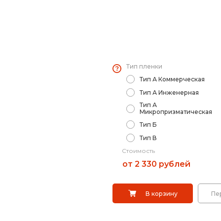
кой
Заградительные
Опоры дорожных
Тип пленки
Тип А Коммерческая
ты)
Переносные оп
Выбрать
Тип А Инженерная
Тип А
арее
Дорожные сист
Микропризматическая
Тип Б
Саратов
Тип В
ы
Сигнальные сто
Стоимость
от 2 330 рублей
ты)
Дорожные разде
В корзину
Пе
Вехи, делиниат