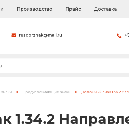
ии
Производство
Прайс
Доставка
rusdorznak@mail.ru
+
Оформить заказ
наки
Знаки на щитах
Каркасные знак
 знаки
Предупреждающие знаки
Дорожный знак 1.34.2 На
ия
Паспорта объек
 1.34.2 Направл
Светодиодные 