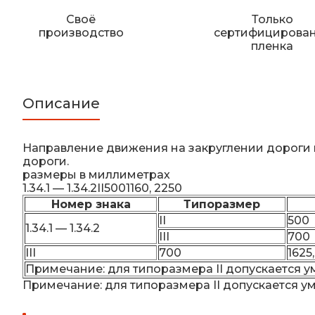
Своё
Только
производство
сертифицирова
пленка
Описание
Направление движения на закруглении дороги 
дороги.
размеры в миллиметрах
1.34.1 — 1.34.2II5001160, 2250
Номер знака
Типоразмер
II
500
1.34.1 — 1.34.2
III
700
III
700
1625,
Примечание: для типоразмера II допускается 
Примечание: для типоразмера II допускается у