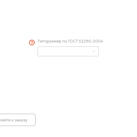
 светодиодные знаки
 знаков (Стойки)
Типоразмер по ГОСТ 52290-2004
оры
емы световой индикации
лбики
лительные пластины. Ограждение солдатик.
рейти к заказу
оры