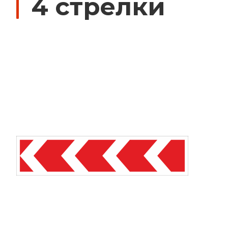
4 стрелки
Дорожные знаки с внутренней подсвет
Передвижные заградительные знаки
Крепления для дорожных знаков (Хому
Светодиодные знаки на солнечной бат
Водоналивные барьеры, буферы, конус
Дорожные световозвращатели (катафо
Сигнальные гирлянды и фонари