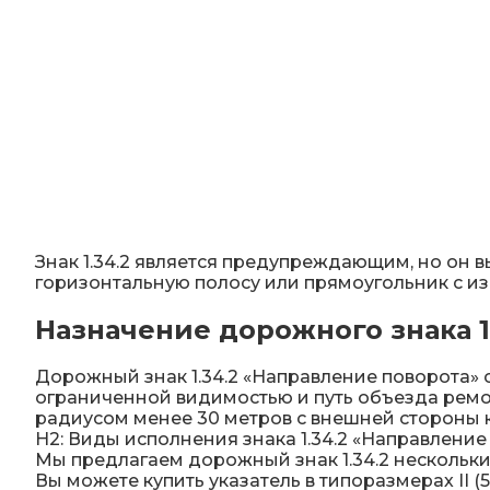
Искусственная дорожная неровность (
Сферические дорожные зеркала
Светодиодные светофоры T7
Материалы для дорожной разметки
Знак 1.34.2 является предупреждающим, но он 
горизонтальную полосу или прямоугольник с и
Знаки магистральных газопроводов
Назначение дорожного знака 1
Железнодорожные путевые знаки
Дорожный знак 1.34.2 «Направление поворота» 
ограниченной видимостью и путь объезда ремон
радиусом менее 30 метров c внeшнeй cтopoны к
Н2: Виды исполнения знака 1.34.2 «Направлени
Мы предлагаем дорожный знак 1.34.2 нескольки
Вы можете купить указатель в типоразмерах II (