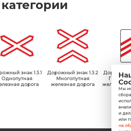
 категории
ожный знак 1.3.1
Дорожный знак 1.3.2
Дорожный з
На
Однопутная
Многопутная
Приближ
Co
елезная дорога
железная дорога
железнод
Мы ис
пере
сбора
испол
анали
и дел
или п
на об