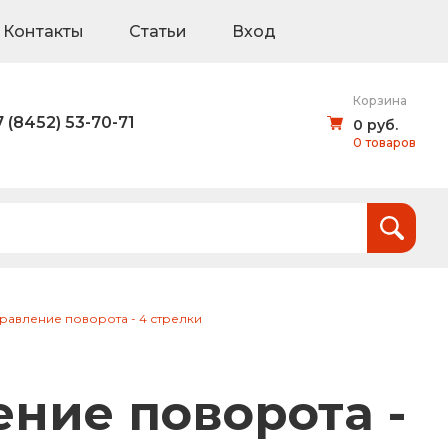
Контакты
Статьи
Вход
Корзина
7 (8452) 53-70-71
0 руб.
0 товаров
Итого:
0
руб.
и
правление поворота - 4 стрелки
тов (щиты для национальных проектов)
ение поворота -
дорожные знаки