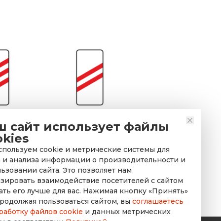
нак 1.4.1
Дорожный знак 1.4.2
ш сайт использует файлы
ение к
Приближение к
okies
орожному
железнодорожному
пользуем cookie и метрические системы для
езду
переезду
 и анализа информации о производительности и
ьзовании сайта. Это позволяет нам
зировать взаимодействие посетителей с сайтом
ать его лучше для вас. Нажимая кнопку «Принять»
родолжая пользоваться сайтом, вы
соглашаетесь
работку файлов cookie
и данных метрических